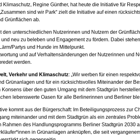
 Klimaschutz, Regine Günther, hat heute die Initiative für Res
„Zusammen sind wir Park“ zielt die Initiative auf einen rücksi
nd Grünflächen ab.
 mit den unterschiedlichen Nutzerinnen und Nutzern der Grünfläc
und neu zu beleben und Engagement zu fördern. Dabei stehen 
ärm/Partys und Hunde im Mittelpunkt.
rantwortung und auf Verhaltensänderungen der Nutzerinnen und 
abredet werden.
elt, Verkehr und Klimaschutz
: „Wir werben für einen respekt
d Grünanlagen und für ein rücksichtsvolles Miteinander der B
en Konsens über den guten Umgang mit dem Stadtgrün herstell
chen lebenswerte Oasen für alle Berlinerinnen und Berliner ble
tive kommt aus der Bürgerschaft: Im Beteiligungsprozess zur Ch
ang miteinander und mit dem Stadtgrün als ein zentrales Probl
im Rahmen des Handlungsprogramms Berliner Stadtgrün 2030 aufg
rkläufer*innen in Grünanlagen anknüpfen, die seit vergangene
rstärkt sich gegenseitig.