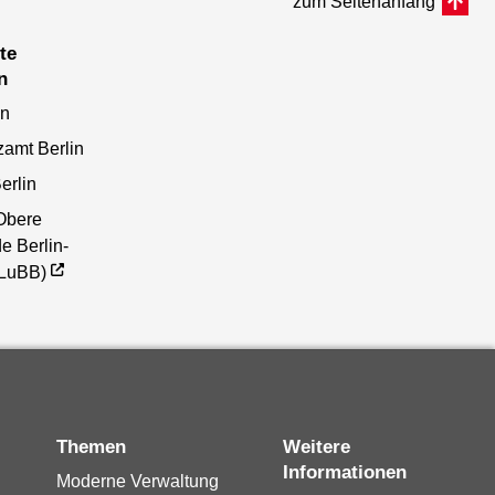
zum Seitenanfang
n
en
zamt Berlin
erlin
Obere
e Berlin-
(LuBB)
Themen
Weitere
Informationen
Moderne Verwaltung