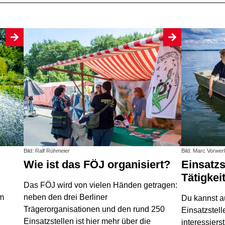
Bild: Ralf Rühmeier
Bild: Marc Vorwer
Wie ist das FÖJ organisiert?
Einsatzstellen und
Tätigkei
Das FÖJ wird von vielen Händen getragen:
em
neben den drei Berliner
Du kannst au
Trägerorganisationen und den rund 250
Einsatzstell
Einsatzstellen ist hier mehr über die
interessiers