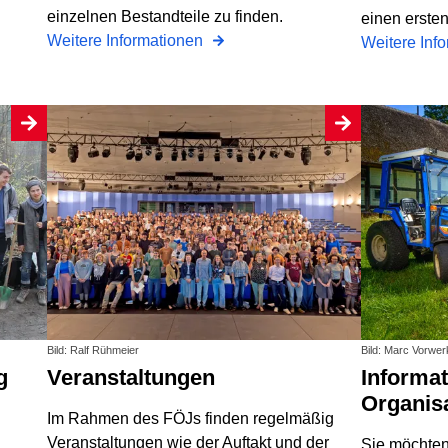
einzelnen Bestandteile zu finden.
einen ersten
Weitere Informationen
Weitere Inf
Bild: Ralf Rühmeier
Bild: Marc Vorwer
g
Veranstaltungen
Informationen für
Organis
Im Rahmen des FÖJs finden regelmäßig
Veranstaltungen wie der Auftakt und der
Sie möchten