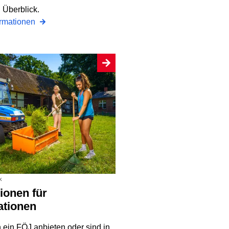
 Überblick.
ormationen
k
ationen
 ein FÖJ anbieten oder sind in