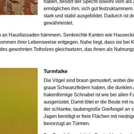
haben, besitzt der Specht sowohl vorn als
ermöglichen ihm, sich gut festzuklammern
stark und stabil ausgebildet. Dadurch ist 
gewährleistet.
ch an Hausfassaden hämmern. Senkrechte Kanten wie Hauseck
 kommen ihrer Lebensweise entgegen. Nahe liegt, dass sie bei
s gewohnten Totholzes gleichsetzen, das ihnen als Nahrungsq
Turmfalke
Die Vögel sind braun gemustert, wobei d
graue Schwanzfedern haben, die dunklen 
hakenförmige Schnabel ist wie bei allen F
ausgerüstet. Damit tötet er die Beute mit 
der schlanke, taubengroße Greifvogel an 
Jagen benötigt er freie Flächen mit niedr
bevorzugt an Türmen.