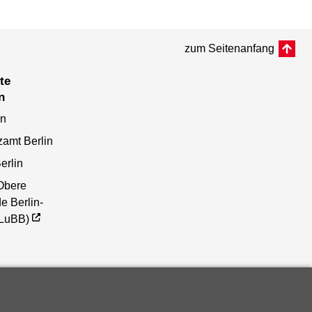
zum Seitenanfang
n
en
zamt Berlin
erlin
Obere
e Berlin-
(LuBB)