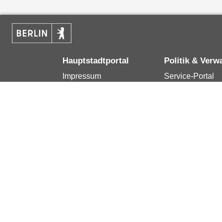
Hauptstadtportal
Politik & Verw
Impressum
Service-Portal
Kontakt
Bürgertelefon 1
Datenschutzerklärung
Terminvereinba
Erklärung zur
Presse
Barrierefreiheit
Karriere im Land
Berlin.de ist ein Angebot des Landes Berlin.