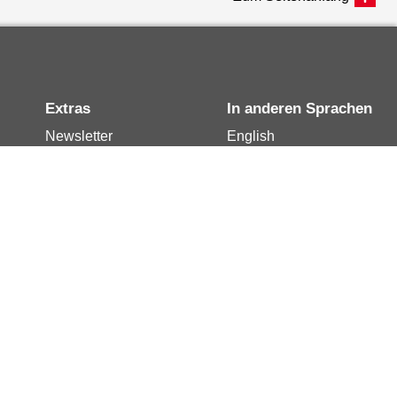
Extras
In anderen Sprachen
Newsletter
English
Notdienste
العربية
Berlin.de-Mail buchen
Français
Berlin.de-Mail
Polski
widerrufen
Русский
Berlin.de-Mail
Türkçe
kündigen
Українська