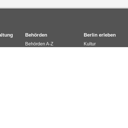
altung
Behörden
Berlin erleben
Behörden A-Z
Kultur
15
Senatsverwaltungen
Tourismus
rung
Bezirksämter
Stadtleben
Bürgerämter
Wirtschaft
 Berlin
Jobcenter
Kalender