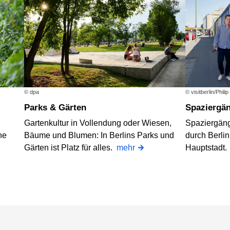
© visitberlin/Phili
© dpa
Spaziergä
Parks & Gärten
Spaziergän
Gartenkultur in Vollendung oder Wiesen,
durch Berlin
he
Bäume und Blumen: In Berlins Parks und
Hauptstadt
Gärten ist Platz für alles.
mehr