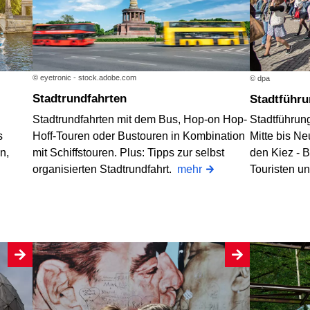
© eyetronic - stock.adobe.com
© dpa
Stadtrundfahrten
Stadtführ
Stadtrundfahrten mit dem Bus, Hop-on Hop-
Stadtführun
Hoff-Touren oder Bustouren in Kombination
s
Mitte bis Ne
mit Schiffstouren. Plus: Tipps zur selbst
n,
den Kiez - B
organisierten Stadtrundfahrt.
mehr
Touristen u