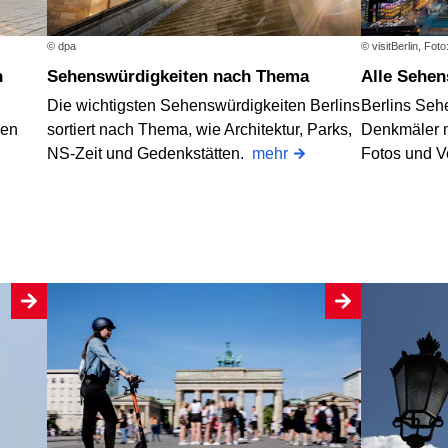
© dpa
© visitBerlin, Fot
n
Sehenswürdigkeiten nach Thema
Alle Sehe
Die wichtigsten Sehenswürdigkeiten Berlins
Berlins Seh
nen
sortiert nach Thema, wie Architektur, Parks,
Denkmäler m
NS-Zeit und Gedenkstätten.
mehr
Fotos und V