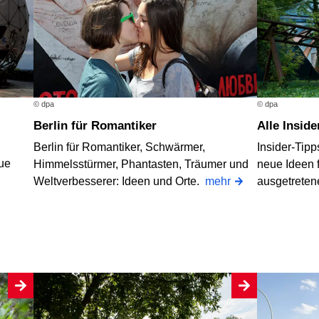
© dpa
© dpa
Berlin für Romantiker
Alle Insid
Berlin für Romantiker, Schwärmer,
Insider-Tip
ue
Himmelsstürmer, Phantasten, Träumer und
neue Ideen f
Weltverbesserer: Ideen und Orte.
mehr
ausgetrete