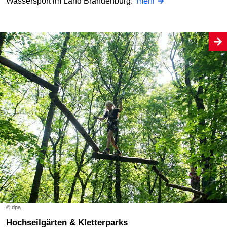
Wassersport im Land Brandenburg.
mehr
© dpa
Hochseilgärten & Kletterparks