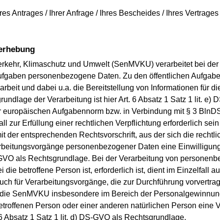
es Antrages / Ihrer Anfrage / Ihres Bescheides / Ihres Vertrage
nerhebung
 Verkehr, Klimaschutz und Umwelt (SenMVKU) verarbeitet bei d
 Aufgaben personenbezogene Daten. Zu den öffentlichen Aufga
arbeit und dabei u.a. die Bereitstellung von Informationen für d
grundlage der Verarbeitung ist hier Art. 6 Absatz 1 Satz 1 lit. e
r europäischen Aufgabennorm bzw. in Verbindung mit § 3 BlnD
zur Erfüllung einer rechtlichen Verpflichtung erforderlich sein 
t der entsprechenden Rechtsvorschrift, aus der sich die rechtlic
arbeitungsvorgänge personenbezogener Daten eine Einwilligung
 DS-GVO als Rechtsgrundlage. Bei der Verarbeitung von personenb
die betroffene Person ist, erforderlich ist, dient im Einzelfall au
uch für Verarbeitungsvorgänge, die zur Durchführung vorvertra
ird die SenMVKU insbesondere im Bereich der Personalgewinnung
betroffenen Person oder einer anderen natürlichen Person eine
 6 Absatz 1 Satz 1 lit. d) DS-GVO als Rechtsgrundlage.