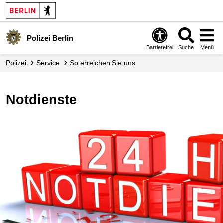
Polizei Berlin
Barrierefrei
Suche
Menü
Polizei
Service
So erreichen Sie uns
Notdienste