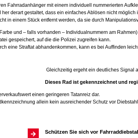
ren Fahrradanhänger mit einem individuell nummerierten Aufklebe
her derart gestaltet, dass ein einfaches Ablösen nicht möglich i
ht in einem Stück entfernt werden, da sie durch Manipulations
r, Farbe und – falls vorhanden – Individualnummern am Rahme
tei gespeichert, auf die die Polizei zugreifen kann.
urch eine Straftat abhandenkommen, kann es bei Auffinden leic
Gleichzeitig ergeht ein deutliches Signal 
Dieses Rad ist gekennzeichnet und regis
erverkaufswert einen geringeren Tatanreiz dar.
dkennzeichnung allein kein ausreichender Schutz vor Diebstahl i
Schützen Sie sich vor Fahrraddiebsta