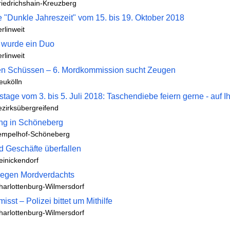
riedrichshain-Kreuzberg
 "Dunkle Jahreszeit" vom 15. bis 19. Oktober 2018
rlinweit
 wurde ein Duo
rlinweit
en Schüssen – 6. Mordkommission sucht Zeugen
eukölln
age vom 3. bis 5. Juli 2018: Taschendiebe feiern gerne - auf I
ezirksübergreifend
ng in Schöneberg
empelhof-Schöneberg
d Geschäfte überfallen
einickendorf
egen Mordverdachts
harlottenburg-Wilmersdorf
isst – Polizei bittet um Mithilfe
harlottenburg-Wilmersdorf