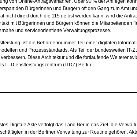
zung von Online-Antragsverfahren. Über 90 % der Anliegen könn
erspart den Bürgerinnen und Bürgern oft den Gang zum Amt und 
l nicht direkt durch die 115 gelöst werden kann, wird die Anfra
ontakt mit Bürgerinnen und Bürgern können die Mitarbeitenden fl
rgernahe und serviceorientierte Verwaltungsprozesse.
tleistung, ist die Behördennummer Teil einer digitalen Informat
odellen und Prozessstandards. Als Teil der bundesweiten IT-Zu
 verbessern. Diese Architektur und die fortlaufende Weiterentwi
as IT-Dienstleistungszentrum (ITDZ) Berlin.
es Digitale Akte verfolgt das Land Berlin das Ziel, die Verwaltu
 Beschäftigten in der Berliner Verwaltung zur Routine gehören.