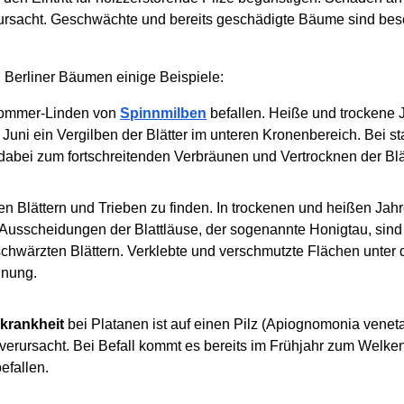
ursacht. Geschwächte und bereits geschädigte Bäume sind beso
 Berliner Bäumen einige Beispiele:
 Sommer-Linden von
Spinnmilben
befallen. Heiße und trockene 
uni ein Vergilben der Blätter im unteren Kronenbereich. Bei sta
dabei zum fortschreitenden Verbräunen und Vertrocknen der Blätt
n Blättern und Trieben zu finden. In trockenen und heißen Jah
en Ausscheidungen der Blattläuse, der sogenannte Honigtau, si
hwärzten Blättern. Verklebte und verschmutzte Flächen unter d
inung.
nkrankheit
bei Platanen ist auf einen Pilz (
Apiognomonia venet
n verursacht. Bei Befall kommt es bereits im Frühjahr zum Welk
efallen.