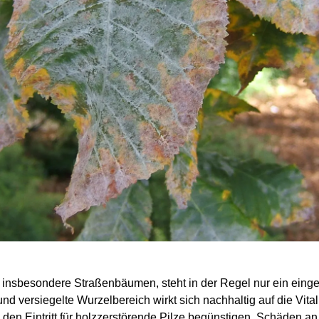
 insbesondere Straßenbäumen, steht in der Regel nur ein eing
und versiegelte Wurzelbereich wirkt sich nachhaltig auf die Vit
 den Eintritt für holzzerstörende Pilze begünstigen. Schäden