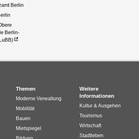
zamt Berlin
erlin
Obere
e Berlin-
(LuBB)
Themen
Weitere
Informationen
Moderne Verwaltung
Kultur & Ausgehen
Mobilität
Tourismus
Bauen
Wirtschaft
Mietspiegel
Stadtleben
Bildung