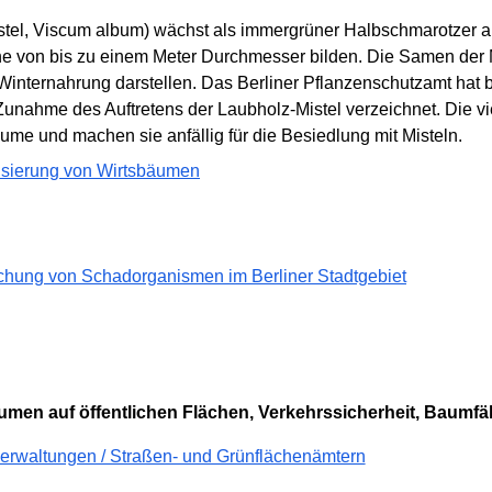
tel,
Viscum album
) wächst als immergrüner Halbschmarotzer 
e von bis zu einem Meter Durchmesser bilden. Die Samen der M
er Winternahrung darstellen. Das Berliner Pflanzenschutzamt h
 Zunahme des Auftretens der Laubholz-Mistel verzeichnet. Die v
me und machen sie anfällig für die Besiedlung mit Misteln.
alisierung von Wirtsbäumen
chung von Schadorganismen im Berliner Stadtgebiet
umen auf öffentlichen Flächen, Verkehrssicherheit, Baumfä
erwaltungen / Straßen- und Grünflächenämtern