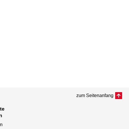
zum Seitenanfang
n
en