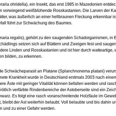
aria ohridella
), ein Insekt, das erst 1985 in Mazedonien entdeck
den vorwiegend weißblühende Rosskastanien. Die Larven der Ka
lätter, was äußerlich an einer hellbraunen Fleckung erkennbar i
 Befall führt zur Schwächung des Baumes.
naria regalis
), gehört zu den saugenden Schadorganismen, in Be
Schädlings setzen sich auf Blättern und Zweigen fest und saugen
dere Linden und Rosskastanien und ist hier durch watteartige,
en bilden, zu erkennen.
de Schwächeparasit an Platane (
Splanchnonema platani
) veru
nete Krankheit wurde in Deutschland erstmals 2003 nach eine
 Äste mit geringer Vitalität können befallen werden und rasch
ellrötlich verfärbte Rindenbereiche der Astoberseite sind ein Zei
chwarz. Es folgt eine rasch voranschreitende Holzfäule im Gewe
t, bleibt der Ast weiterhin belaubt. Voll belaubte und bis dahin 
n und zu einer Gefahr werden.