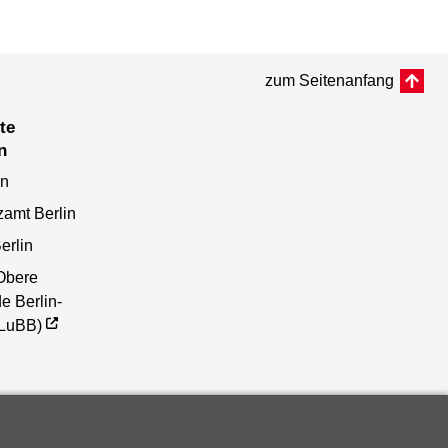
zum Seitenanfang
n
en
zamt Berlin
erlin
Obere
e Berlin-
(LuBB)