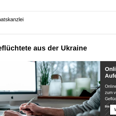
atskanzlei
eflüchtete aus der Ukraine
Online-Antrag:
Auf
Onlin
zum v
Geflü
Bild:
dp