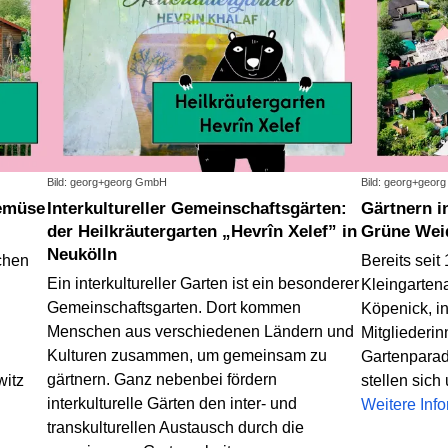
Bild: georg+georg GmbH
Bild: georg+geor
Interkultureller Gemeinschaftsgärten:
Gärtnern in der Kleingartenanlage:
der Heilkräutergarten „Hevrîn Xelef” in
Grüne Wei
Neukölln
ächen
Bereits seit
Ein interkultureller Garten ist ein besonderer
Kleingarten
Gemeinschaftsgarten. Dort kommen
Köpenick, in
Menschen aus verschiedenen Ländern und
Mitgliederin
Kulturen zusammen, um gemeinsam zu
Gartenparad
gärtnern. Ganz nebenbei fördern
witz
stellen sich
interkulturelle Gärten den inter- und
Weitere Inf
transkulturellen Austausch durch die