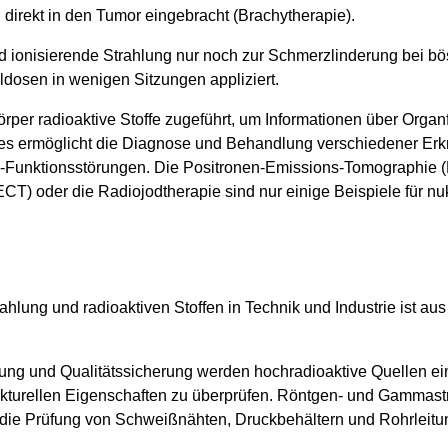
d direkt in den Tumor eingebracht (Brachytherapie).
wird ionisierende Strahlung nur noch zur Schmerzlinderung bei 
dosen in wenigen Sitzungen appliziert.
per radioaktive Stoffe zugeführt, um Informationen über Organ
ies ermöglicht die Diagnose und Behandlung verschiedener Er
-Funktionsstörungen. Die Positronen-Emissions-Tomographie (
) oder die Radiojodtherapie sind nur einige Beispiele für nu
hlung und radioaktiven Stoffen in Technik und Industrie ist au
fung und Qualitätssicherung werden hochradioaktive Quellen ein
ukturellen Eigenschaften zu überprüfen. Röntgen- und Gammast
die Prüfung von Schweißnähten, Druckbehältern und Rohrleit