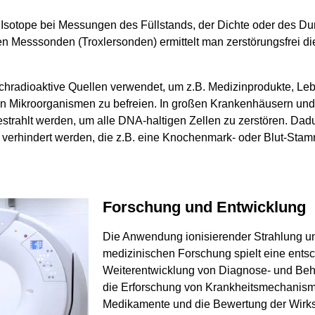
e Isotope bei Messungen des Füllstands, der Dichte oder des Du
n Messsonden (Troxlersonden) ermittelt man zerstörungsfrei di
hochradioaktive Quellen verwendet, um z.B. Medizinprodukte, L
n Mikroorganismen zu befreien. In großen Krankenhäusern und
strahlt werden, um alle DNA-haltigen Zellen zu zerstören. Dadu
verhindert werden, die z.B. eine Knochenmark- oder Blut-Stamm
Forschung und Entwicklung
Die Anwendung ionisierender Strahlung und
medizinischen Forschung spielt eine entsc
Weiterentwicklung von Diagnose- und Be
die Erforschung von Krankheitsmechanism
Medikamente und die Bewertung der Wirk