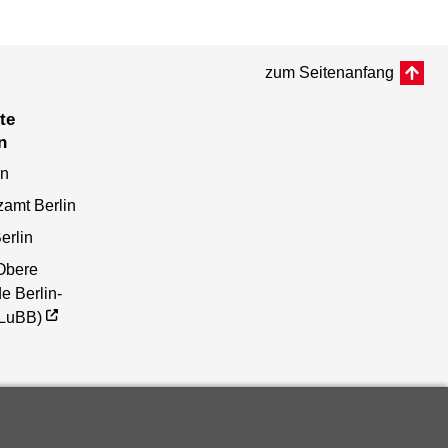
zum Seitenanfang
n
en
zamt Berlin
erlin
Obere
e Berlin-
(LuBB)