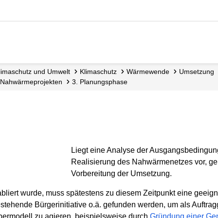
 Klimaschutz und Umwelt
Klimaschutz
Wärmewende
Umsetzung
n Nahwärme­projekten
3. Planungsphase
Liegt eine Analyse der Ausgangsbedingung
Realisierung des Nahwärmenetzes vor, ge
Vorbereitung der Umsetzung.
etabliert wurde, muss spätestens zu diesem Zeitpunkt eine geeign
estehende Bürgerinitiative o.ä. gefunden werden, um als Auftrag
ibermodell zu agieren, beispielsweise durch
Gründung einer Ge