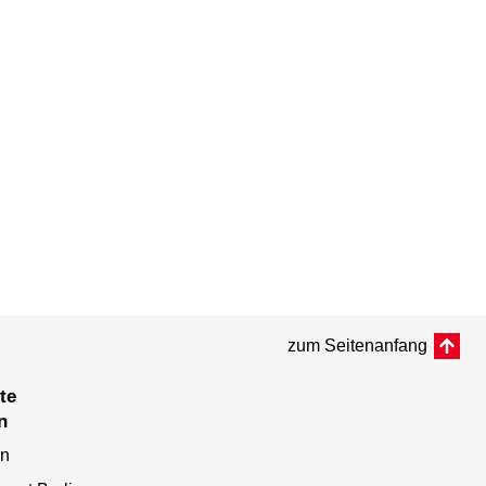
zum Seitenanfang
n
en