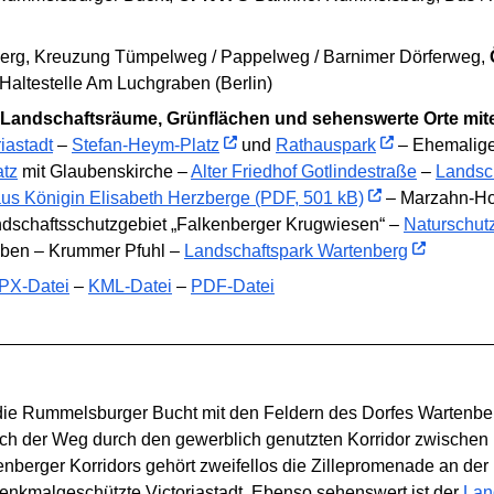
erg, Kreuzung Tümpelweg / Pappelweg / Barnimer Dörferweg,
Haltestelle Am Luchgraben (Berlin)
 Landschaftsräume, Grünflächen und sehenswerte Orte mit
riastadt
–
Stefan-Heym-Platz
und
Rathauspark
– Ehemaliger
atz
mit Glaubenskirche –
Alter Friedhof Gotlindestraße
–
Landsc
s Königin Elisabeth Herzberge (PDF, 501 kB)
– Marzahn-Ho
dschaftsschutzgebiet „Falkenberger Krugwiesen“ –
Naturschutz
ben – Krummer Pfuhl –
Landschaftspark Wartenberg
PX-Datei
–
KML-Datei
–
PDF-Datei
 die Rummelsburger Bucht mit den Feldern des Dorfes Wartenber
ich der Weg durch den gewerblich genutzten Korridor zwisch
enberger Korridors gehört zweifellos die Zillepromenade an d
enkmalgeschützte Victoriastadt. Ebenso sehenswert ist der
Lan