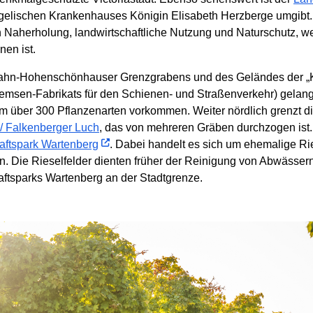
lischen Krankenhauses Königin Elisabeth Herzberge umgibt. E
Naherholung, landwirtschaftliche Nutzung und Naturschutz, wes
en ist.
rzahn-Hohenschönhauser Grenzgrabens und des Geländes der „K
emsen-Fabrikats für den Schienen- und Straßenverkehr) gelan
em über 300 Pflanzenarten vorkommen. Weiter nördlich grenzt d
/ Falkenberger Luch
, das von mehreren Gräben durchzogen ist
aftspark Wartenberg
. Dabei handelt es sich um ehemalige Ries
 Die Rieselfelder dienten früher der Reinigung von Abwässern
ftsparks Wartenberg an der Stadtgrenze.