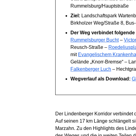
Rummelsburg/Hauptstraße
Ziel:
Landschaftspark Wartenb
Birkholzer Weg/Straße 8, Bus-
Der Weg verbindet folgende
Rummelsburger Bucht
–
Victo
Reusch-Straße –
Roedeliuspl
mit
Evangelischem Krankenhau
Gelände „Knorr-Bremse“ – Lan
Falkenberger Luch
– Hechtgra
Wegverlauf als Download:
G
Der Lindenberger Korridor verbindet
Auf seinen 17 km Länge schlängelt s
Marzahn. Zu den Highlights des Lind
des Weges und die in weiten Teilen d