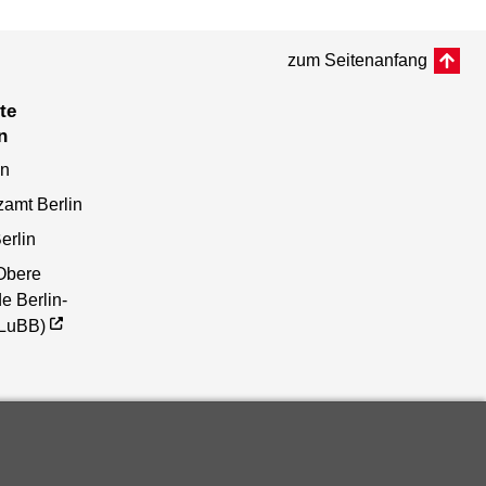
zum Seitenanfang
n
en
zamt Berlin
erlin
Obere
e Berlin-
(LuBB)