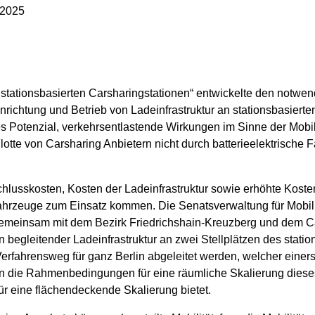
2025
an stationsbasierten Carsharingstationen“ entwickelte den notwe
chtung und Betrieb von Ladeinfrastruktur an stationsbasierten
es Potenzial, verkehrsentlastende Wirkungen im Sinne der Mobil
lotte von Carsharing Anbietern nicht durch batterieelektrische
lusskosten, Kosten der Ladeinfrastruktur sowie erhöhte Kost
fahrzeuge zum Einsatz kommen. Die Senatsverwaltung für Mobil
emeinsam mit dem Bezirk Friedrichshain-Kreuzberg und dem C
begleitender Ladeinfrastruktur an zwei Stellplätzen des statio
erfahrensweg für ganz Berlin abgeleitet werden, welcher einersei
n die Rahmenbedingungen für eine räumliche Skalierung diese
ür eine flächendeckende Skalierung bietet.