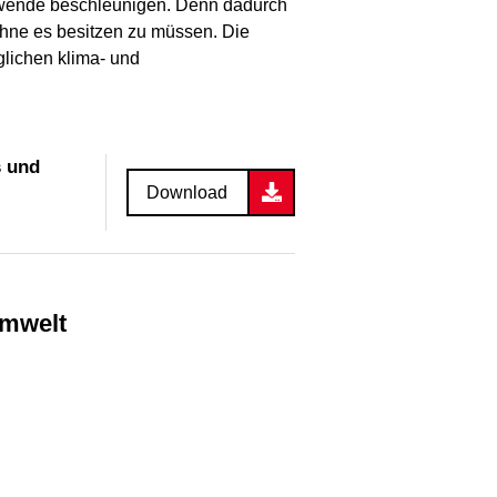
ätswende beschleunigen. Denn dadurch
ohne es besitzen zu müssen. Die
glichen klima- und
s und
Download
Umwelt