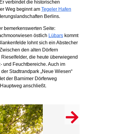
 verbindet die historischen
 Der Weg beginnt am
Tegeler Hafen
ederungslandschaften Berlins.
ner bemerkenswerten Seite:
lachmoorwiesen östlich
Lübars
kommt
Blankenfelde lohnt sich ein Abstecher
 Zwischen den alten Dörfern
 Rieselfelder, die heute überwiegend
z- und Feuchtbereiche. Auch im
a. der Stadtrandpark „Neue Wiesen“
det der Barnimer Dörferweg
r Hauptweg anschließt.