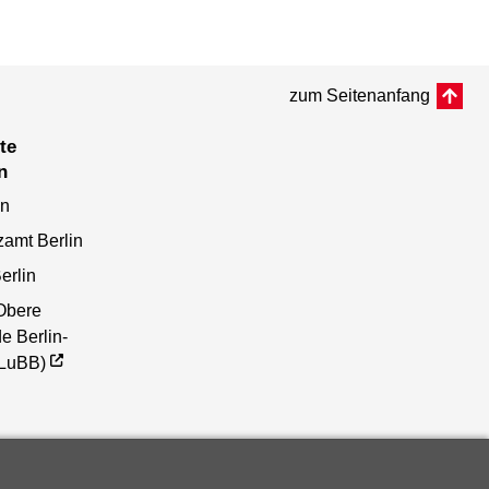
zum Seitenanfang
n
en
zamt Berlin
erlin
Obere
e Berlin-
(LuBB)