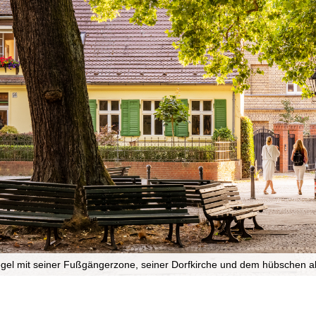
Tegel mit seiner Fußgängerzone, seiner Dorfkirche und dem hübschen al