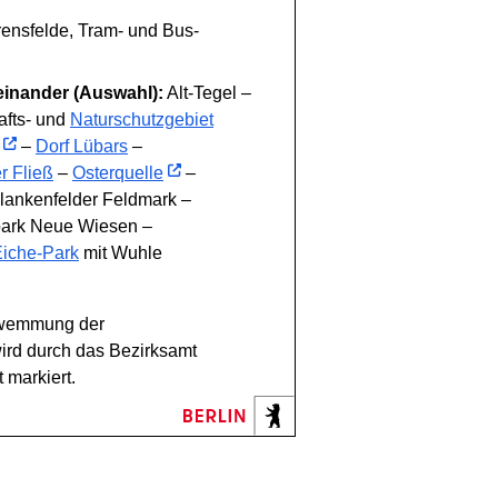
ensfelde, Tram- und Bus-
einander (Auswahl):
Alt-Tegel –
fts- und
Naturschutzgebiet
–
Dorf Lübars
–
r Fließ
–
Osterquelle
–
lankenfelder Feldmark –
park Neue Wiesen –
iche-Park
mit Wuhle
hwemmung der
ird durch das Bezirksamt
 markiert.