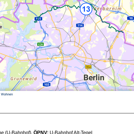
ne (U-Bahnhof),
ÖPNV:
U-Bahnhof Alt-Tegel