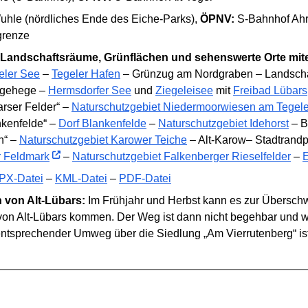
Wuhle (nördliches Ende des Eiche-Parks),
ÖPNV:
S-Bahnhof Ahr
grenze
 Landschaftsräume, Grünflächen und sehenswerte Orte mit
eler See
–
Tegeler Hafen
– Grünzug am Nordgraben – Landscha
lgehege –
Hermsdorfer See
und
Ziegeleisee
mit
Freibad Lübars
rser Felder“ –
Naturschutzgebiet Niedermoorwiesen am Tegele
nkenfelde“ –
Dorf Blankenfelde
–
Naturschutzgebiet Idehorst
– B
h“ –
Naturschutzgebiet Karower Teiche
– Alt-Karow– Stadtrand
r Feldmark
–
Naturschutzgebiet Falkenberger Rieselfelder
–
E
PX-Datei
–
KML-Datei
–
PDF-Datei
h von Alt-Lübars:
Im Frühjahr und Herbst kann es zur Übersc
von Alt-Lübars kommen. Der Weg ist dann nicht begehbar und w
entsprechender Umweg über die Siedlung „Am Vierrutenberg“ ist