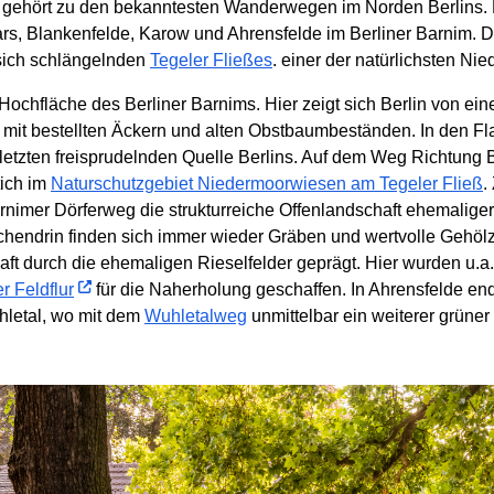
gehört zu den bekanntesten Wanderwegen im Norden Berlins. Er
ars, Blankenfelde, Karow und Ahrensfelde im Berliner Barnim.
 sich schlängelnden
Tegeler Fließes
. einer der natürlichsten Ni
Hochfläche des Berliner Barnims. Hier zeigt sich Berlin von ei
 mit bestellten Äckern und alten Obstbaumbeständen. In den F
 letzten freisprudelnden Quelle Berlins. Auf dem Weg Richtung 
tich im
Naturschutzgebiet Niedermoorwiesen am Tegeler Fließ
.
nimer Dörferweg die strukturreiche Offenlandschaft ehemaliger
ischendrin finden sich immer wieder Gräben und wertvolle Gehöl
aft durch die ehemaligen Rieselfelder geprägt. Hier wurden u.
r Feldflur
für die Naherholung geschaffen. In Ahrensfelde en
hletal, wo mit dem
Wuhletalweg
unmittelbar ein weiterer grüne