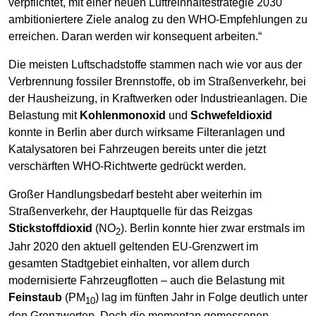
verpflichtet, mit einer neuen Luftreinhaltestrategie 2030
ambitioniertere Ziele analog zu den WHO-Empfehlungen zu
erreichen. Daran werden wir konsequent arbeiten.“
Die meisten Luftschadstoffe stammen nach wie vor aus der
Verbrennung fossiler Brennstoffe, ob im Straßenverkehr, bei
der Hausheizung, in Kraftwerken oder Industrieanlagen. Die
Belastung mit
Kohlenmonoxid
und
Schwefeldioxid
konnte in Berlin aber durch wirksame Filteranlagen und
Katalysatoren bei Fahrzeugen bereits unter die jetzt
verschärften WHO-Richtwerte gedrückt werden.
Großer Handlungsbedarf besteht aber weiterhin im
Straßenverkehr, der Hauptquelle für das Reizgas
Stickstoffdioxid
(NO
). Berlin konnte hier zwar erstmals im
2
Jahr 2020 den aktuell geltenden EU-Grenzwert im
gesamten Stadtgebiet einhalten, vor allem durch
modernisierte Fahrzeugflotten – auch die Belastung mit
Feinstaub
(PM
) lag im fünften Jahr in Folge deutlich unter
10
den Grenzwerten. Doch die momentan gemessenen