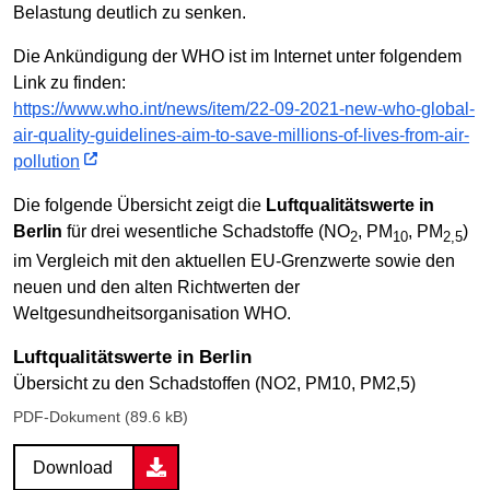
Belastung deutlich zu senken.
Die Ankündigung der WHO ist im Internet unter folgendem
Link zu finden:
https://www.who.int/news/item/22-09-2021-new-who-global-
air-quality-guidelines-aim-to-save-millions-of-lives-from-air-
pollution
Die folgende Übersicht zeigt die
Luftqualitätswerte in
Berlin
für drei wesentliche Schadstoffe (NO
, PM
, PM
)
2
10
2,5
im Vergleich mit den aktuellen EU-Grenzwerte sowie den
neuen und den alten Richtwerten der
Weltgesundheitsorganisation WHO.
Luftqualitätswerte in Berlin
Übersicht zu den Schadstoffen (NO2, PM10, PM2,5)
PDF-Dokument (89.6 kB)
Download