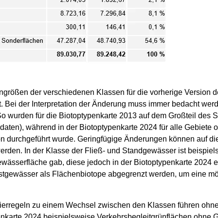
engrößen der verschiedenen Klassen für die vorherige Version d
rt. Bei der Interpretation der Änderung muss immer bedacht we
So wurden für die Biotoptypenkarte 2013 auf dem Großteil des S
aten), während in der Biotoptypenkarte 2024 für alle Gebiete o
tion durchgeführt wurde. Geringfügige Änderungen können auf d
rden. In der Klasse der Fließ- und Standgewässer ist beispie
wässerfläche gab, diese jedoch in der Biotoptypenkarte 2024 
nstgewässer als Flächenbiotope abgegrenzt werden, um eine mög
tierregeln zu einem Wechsel zwischen den Klassen führen ohne
penkarte 2024 beispielsweise Verkehrsbegleitgrünflächen ohn