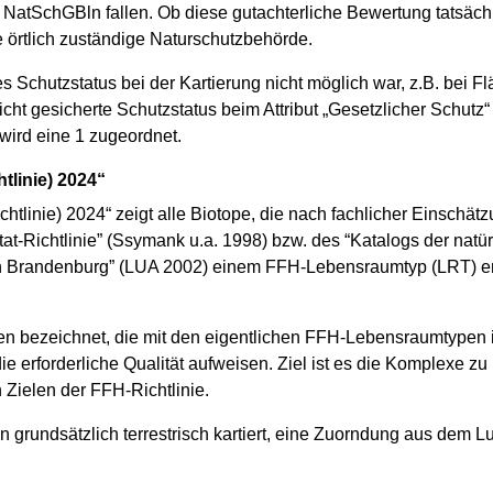
NatSchGBln fallen. Ob diese gutachterliche Bewertung tatsächl
e örtlich zuständige Naturschutzbehörde.
Schutzstatus bei der Kartierung nicht möglich war, z.B. bei Fläc
nicht gesicherte Schutzstatus beim Attribut „Gesetzlicher Schutz
wird eine 1 zugeordnet.
linie) 2024“
tlinie) 2024“ zeigt alle Biotope, die nach fachlicher Einsch
t-Richtlinie” (Ssymank u.a. 1998) bzw. des “Katalogs der nat
e in Brandenburg” (LUA 2002) einem FFH-Lebensraumtyp (LRT) 
en bezeichnet, die mit den eigentlichen FFH-Lebensraumtype
ie erforderliche Qualität aufweisen. Ziel ist es die Komplexe 
 Zielen der FFH-Richtlinie.
rundsätzlich terrestrisch kartiert, eine Zuorndung aus dem Luft