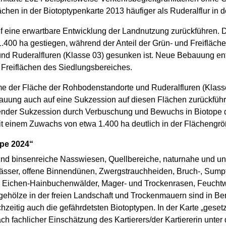
ächen in der Biotoptypenkarte 2013 häufiger als Ruderalflur in d
f eine erwartbare Entwicklung der Landnutzung zurückführen.
1.400 ha gestiegen, während der Anteil der Grün- und Freifläch
d Ruderalfluren (Klasse 03) gesunken ist. Neue Bebauung ent
 Freiflächen des Siedlungsbereiches.
ahme der Fläche der Rohbodenstandorte und Ruderalfluren (Klass
auung auch auf eine Sukzession auf diesen Flächen zurückfüh
eitender Sukzession durch Verbuschung und Bewuchs in Biotop
t einem Zuwachs von etwa 1.400 ha deutlich in der Flächengröß
ope 2024“
nd binsenreiche Nasswiesen, Quellbereiche, naturnahe und un
ser, offene Binnendünen, Zwergstrauchheiden, Bruch-, Sumpf-
 Eichen-Hainbuchenwälder, Mager- und Trockenrasen, Feuchtwi
ehölze in der freien Landschaft und Trockenmauern sind in Be
hzeitig auch die gefährdetsten Biotoptypen. In der Karte „geset
ach fachlicher Einschätzung des Kartierers/der Kartiererin unt