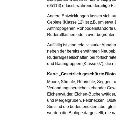
(05113) erfasst, während derartige Fl
Andere Entwicklungen lassen sich au
Gebiete (Klasse 12) ist z.B. um etwa 
Anthropogenen Rohbodenstandorte un
Ruderalflächen oder zuvor begrünten
Auffällig ist eine relativ starke Abn
neben der bereits erwähnten Neubeb
Ruderalgesellschaften bei fortschr
und Baumgruppen (Klasse 07), die mi
Karte „Gesetzlich geschützte Biot
Moore, Sümpfe, Röhrichte, Seggen- u
Verlandungsbereiche stehender Gewäs
Eichenwälder, Eichen-Buchenwälder,
und Mergelgruben, Feldhecken, Obstg
Sie sind die bedeutendsten aber gleic
werden die Biotope dargestellt, die n