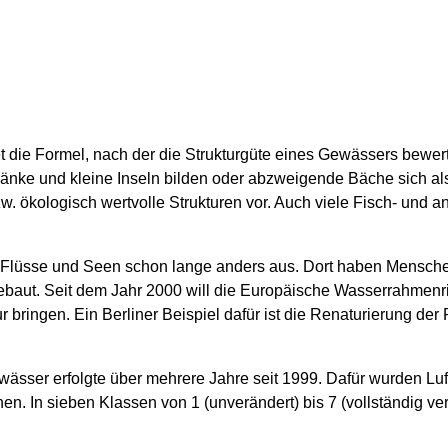
tet die Formel, nach der die Strukturgüte eines Gewässers bewer
bänke und kleine Inseln bilden oder abzweigende Bäche sich a
w. ökologisch wertvolle Strukturen vor. Auch viele Fisch- und a
Flüsse und Seen schon lange anders aus. Dort haben Menschen
aut. Seit dem Jahr 2000 will die Europäische Wasserrahmenric
ringen. Ein Berliner Beispiel dafür ist die Renaturierung der 
ässer erfolgte über mehrere Jahre seit 1999. Dafür wurden Luft
en. In sieben Klassen von 1 (unverändert) bis 7 (vollständig verä