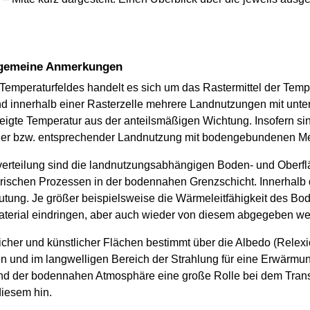
lgemeine Anmerkungen
Temperaturfeldes handelt es sich um das Rastermittel der Temp
nd innerhalb einer Rasterzelle mehrere Landnutzungen mit unte
eigte Temperatur aus der anteilsmäßigen Wichtung. Insofern si
licher bzw. entsprechender Landnutzung mit bodengebundenen M
verteilung sind die landnutzungsabhängigen Boden- und Oberf
ischen Prozessen in der bodennahen Grenzschicht. Innerhalb
tung. Je größer beispielsweise die Wärmeleitfähigkeit des Bode
terial eindringen, aber auch wieder von diesem abgegeben we
icher und künstlicher Flächen bestimmt über die Albedo (Relex
n und im langwelligen Bereich der Strahlung für eine Erwärmun
and der bodennahen Atmosphäre eine große Rolle bei dem Transp
iesem hin.