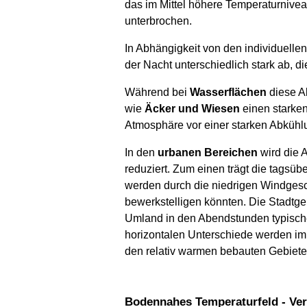
das im Mittel höhere Temperaturnive
unterbrochen.
In Abhängigkeit von den individuelle
der Nacht unterschiedlich stark ab, d
Während bei
Wasserflächen
diese A
wie
Äcker und Wiesen
einen starke
Atmosphäre vor einer starken Abkühlu
In den
urbanen Bereichen
wird die 
reduziert. Zum einen trägt die tagsü
werden durch die niedrigen Windgesch
bewerkstelligen könnten. Die Stadtg
Umland in den Abendstunden typischer
horizontalen Unterschiede werden im B
den relativ warmen bebauten Gebiet
Bodennahes Temperaturfeld - Vert