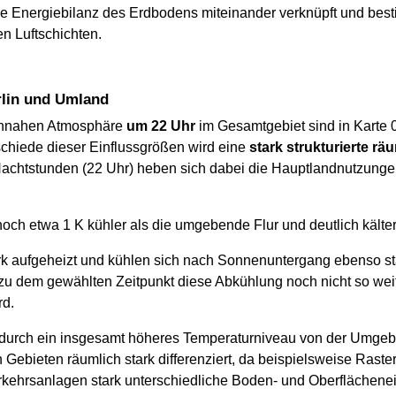
ie Energiebilanz des Erdbodens miteinander verknüpft und bes
n Luftschichten.
rlin und Umland
dennahen Atmosphäre
um 22 Uhr
im Gesamtgebiet sind in Karte 
schiede dieser Einflussgrößen wird eine
stark strukturierte r
 Nachtstunden (22 Uhr) heben sich dabei die Hauptlandnutzungen
noch etwa 1 K kühler als die umgebende Flur und deutlich kälter
k aufgeheizt und kühlen sich nach Sonnenuntergang ebenso sta
u dem gewählten Zeitpunkt diese Abkühlung noch nicht so weit 
rd.
 durch ein insgesamt höheres Temperaturniveau von der Umgebun
 Gebieten räumlich stark differenziert, da beispielsweise Rast
erkehrsanlagen stark unterschiedliche Boden- und Oberflächene