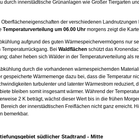
au durch innerstädtische Grünanlagen wie Großer Tiergarten un
n Oberflächeneigenschaften der verschiedenen Landnutzungen k
ie
Temperaturverteilung um 06.00 Uhr
morgens zeigt die Karte
bkühlung aufgrund des guten Wärmespeichervermögens nur sehr 
n Temperaturrückgang. Bei
Waldflächen
schützt das Kronendac
ng; daher heben sich Wälder in der Temperaturverteilung als re
Abkühlung durch die vorhandenen wärmespeichernden Materiali
ber gespeicherte Wärmemenge dazu bei, dass die Temperatur ni
windigkeiten turbulenter und latenter Wärmestrom reduziert, d
ebiete bleiben somit insgesamt wärmer. Während der Temperat
weise 2 K beträgt, wächst dieser Wert bis in die frühen Morg
ereich der innerstädtischen Freiflächen nicht ganz erreicht. H
en bemerkbar.
iefungsgebiet südlicher Stadtrand - Mitte