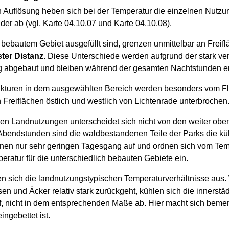
en Auflösung heben sich bei der Temperatur die einzelnen Nutz
er ab (vgl. Karte 04.10.07 und Karte 04.10.08).
ht bebautem Gebiet ausgefüllt sind, grenzen unmittelbar an Frei
ter Distanz
. Diese Unterschiede werden aufgrund der stark ve
g abgebaut und bleiben während der gesamten Nachtstunden er
ukturen in dem ausgewählten Bereich werden besonders vom F
 Freiflächen östlich und westlich von Lichtenrade unterbrochen
en Landnutzungen unterscheidet sich nicht von den weiter obe
Abendstunden sind die waldbestandenen Teile der Parks die kü
inen nur sehr geringen Tagesgang auf und ordnen sich vom Tem
ratur für die unterschiedlich bebauten Gebiete ein.
den sich die landnutzungstypischen Temperaturverhältnisse aus
n und Äcker relativ stark zurückgeht, kühlen sich die innerstä
, nicht in dem entsprechenden Maße ab. Hier macht sich bemer
gebettet ist.