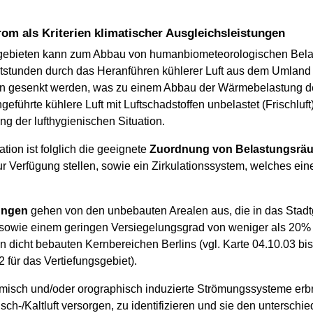
om als Kriterien klimatischer Ausgleichsleistungen
sgebieten kann zum Abbau von humanbiometeorologischen Belas
tstunden durch das Heranführen kühlerer Luft aus dem Umland 
en gesenkt werden, was zu einem Abbau der Wärmebelastung d
führte kühlere Luft mit Luftschadstoffen unbelastet (Frischluft)
ng der lufthygienischen Situation.
tion ist folglich die geeignete
Zuordnung von Belastungsrä
ur Verfügung stellen, sowie ein Zirkulationssystem, welches ei
ungen
gehen von den unbebauten Arealen aus, die in das Stadtge
 sowie einem geringen Versiegelungsgrad von weniger als 20% c
den dicht bebauten Kernbereichen Berlins (vgl. Karte 04.10.03 bi
 für das Vertiefungsgebiet).
rmisch und/oder orographisch induzierte Strömungssysteme erbr
sch-/Kaltluft versorgen, zu identifizieren und sie den untersch