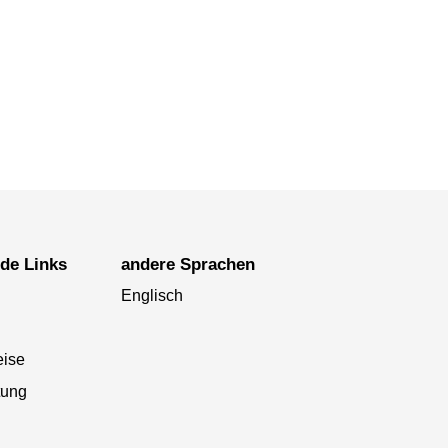
nde Links
andere Sprachen
Englisch
eise
tung