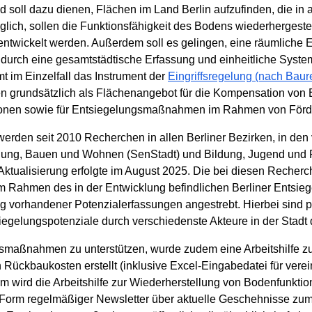
d soll dazu dienen, Flächen im Land Berlin aufzufinden, die in
lich, sollen die Funktionsfähigkeit des Bodens wiederhergestell
entwickelt werden. Außerdem soll es gelingen, eine räumliche
durch eine gesamtstädtische Erfassung und einheitliche System
t im Einzelfall das Instrument der
Eingriffsregelung (nach Baur
en grundsätzlich als Flächenangebot für die Kompensation von 
tionen sowie für Entsiegelungsmaßnahmen im Rahmen von Fö
den seit 2010 Recherchen in allen Berliner Bezirken, in den v
lung, Bauen und Wohnen (SenStadt) und Bildung, Jugend und F
e Aktualisierung erfolgte im August 2025. Die bei diesen Rech
m Rahmen des in der Entwicklung befindlichen Berliner Entsi
vorhandener Potenzialerfassungen angestrebt. Hierbei sind par
egelungspotenziale durch verschiedenste Akteure in der Stadt 
aßnahmen zu unterstützen, wurde zudem eine Arbeitshilfe zur
 Rückbaukosten erstellt (inklusive Excel-Eingabedatei für ver
ird die Arbeitshilfe zur Wiederherstellung von Bodenfunktion
in Form regelmäßiger Newsletter über aktuelle Geschehnisse zum