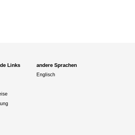
nde Links
andere Sprachen
Englisch
eise
tung