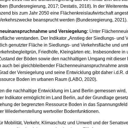
eben (Bundesregierung, 2017; Destatis, 2018). In der Weiterentw
end bis zum Jahr 2050 eine Flächenkreislaufwirtschaft angestre
 Verkehrszwecke beansprucht werden (Bundesregierung, 2021).
nneuinanspruchnahme und Versiegelung:
Unter Flächenneui
läche verstanden. Der Indikator „Anstieg der Siedlungs- und Ve
lich genutzter Fläche in Siedlungs- und Verkehrsfläche und umf
rkehrsbegleitgrün, Friedhöfe, Kleingärten etc. Insbesondere in 
 Zustand der Böden sowie den nachhaltigen Umgang mit dieser
n auch bei gleichbleibender Flächenneuinanspruchnahme anstei
ad der Versiegelung und seine Entwicklung gibt daher i.d.R. de
essource Boden im urbanen Raum (LABO, 2020).
en die nachhaltige Entwicklung im Land Berlin gemessen wird, 
r Indikator ermöglicht im Land Berlin, auf der Grundlage gesetz
iehung der begrenzten Ressource Boden in das Spannungsfel
er Wiederherstellung wertvoller Bodenfunktionen.
r Mobilität, Verkehr, Klimaschutz und Umwelt und der Senatsv