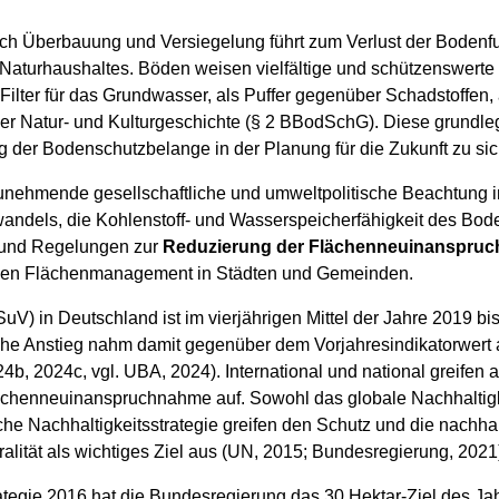
 Überbauung und Versiegelung führt zum Verlust der Bodenfun
s Naturhaushaltes. Böden weisen vielfältige und schützenswerte
Filter für das Grundwasser, als Puffer gegenüber Schadstoffen, 
er Natur- und Kulturgeschichte (§ 2 BBodSchG). Diese grundl
 der Bodenschutzbelange in der Planung für die Zukunft zu sic
nehmende gesellschaftliche und umweltpolitische Beachtung in
ndels, die Kohlenstoff- und Wasserspeicherfähigkeit des Boden
und Regelungen zur
Reduzierung der Flächenneuinanspruc
tigen Flächenmanagement in Städten und Gemeinden.
uV) in Deutschland ist im vierjährigen Mittel der Jahre 2019 bi
che Anstieg nahm damit gegenüber dem Vorjahresindikatorwert a
24b, 2024c, vgl. UBA, 2024). International und national greifen 
henneuinanspruchnahme auf. Sowohl das globale Nachhaltigke
che Nachhaltigkeitsstrategie greifen den Schutz und die nachh
alität als wichtiges Ziel aus (UN, 2015; Bundesregierung, 2021
ategie 2016 hat die Bundesregierung das 30 Hektar-Ziel des Ja