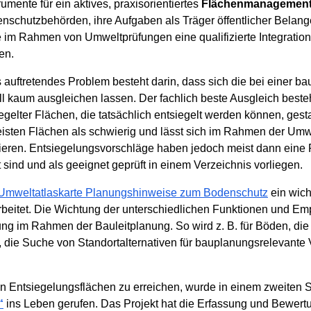
umente für ein aktives, praxisorientiertes
Flächenmanagemen
nschutzbehörden, ihre Aufgaben als Träger öffentlicher Belan
m Rahmen von Umweltprüfungen eine qualifizierte Integration
en.
 auftretendes Problem besteht darin, dass sich die bei einer b
 kaum ausgleichen lassen. Der fachlich beste Ausgleich besteht
gelter Flächen, die tatsächlich entsiegelt werden können, gestal
eisten Flächen als schwierig und lässt sich im Rahmen der Um
isieren. Entsiegelungsvorschläge haben jedoch meist dann ein
sind und als geeignet geprüft in einem Verzeichnis vorliegen.
Umweltatlaskarte Planungshinweise zum Bodenschutz
ein wich
eitet. Die Wichtung der unterschiedlichen Funktionen und Emp
ung im Rahmen der Bauleitplanung. So wird z. B. für Böden, die
, die Suche von Standortalternativen für bauplanungsrelevante
n Entsiegelungsflächen zu erreichen, wurde in einem zweiten Sc
“
ins Leben gerufen. Das Projekt hat die Erfassung und Bewert