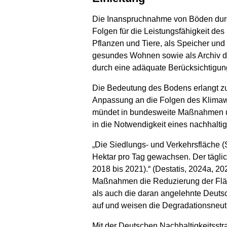
Die Inanspruchnahme von Böden durch
Folgen für die Leistungsfähigkeit de
Pflanzen und Tiere, als Speicher und 
gesundes Wohnen sowie als Archiv d
durch eine adäquate Berücksichtigung
Die Bedeutung des Bodens erlangt zu
Anpassung an die Folgen des Klimawa
mündet in bundesweite Maßnahmen 
in die Notwendigkeit eines nachhal
„Die Siedlungs- und Verkehrsfläche (S
Hektar pro Tag gewachsen. Der tägli
2018 bis 2021).“ (Destatis, 2024a, 20
Maßnahmen die Reduzierung der Fläc
als auch die daran angelehnte Deuts
auf und weisen die Degradationsneutr
Mit der Deutschen Nachhaltigkeitsstr