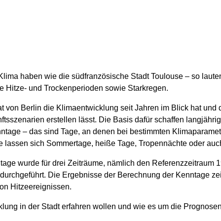
 Klima haben wie die südfranzösische Stadt Toulouse – so laute
 Hitze- und Trockenperioden sowie Starkregen.
t von Berlin die Klimaentwicklung seit Jahren im Blick hat un
tsszenarien erstellen lässt. Die Basis dafür schaffen langjäh
ntage – das sind Tage, an denen bei bestimmten Klimaparamet
se lassen sich Sommertage, heiße Tage, Tropennächte oder au
age wurde für drei Zeiträume, nämlich den Referenzzeitraum 1
urchgeführt. Die Ergebnisse der Berechnung der Kenntage zei
von Hitzeereignissen.
ung in der Stadt erfahren wollen und wie es um die Prognosen 