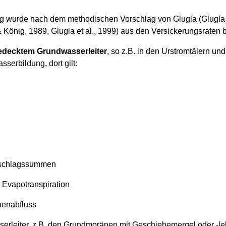
wurde nach dem methodischen Vorschlag von Glugla (Glugla & 
 König, 1989, Glugla et al., 1999) aus den Versickerungsraten 
decktem Grundwasserleiter
, so z.B. in den Urstromtälern u
erbildung, dort gilt:
erschlagssummen
e Evapotranspiration
chenabfluss
rleiter, z.B. den Grundmoränen mit Geschiebemergel oder -leh