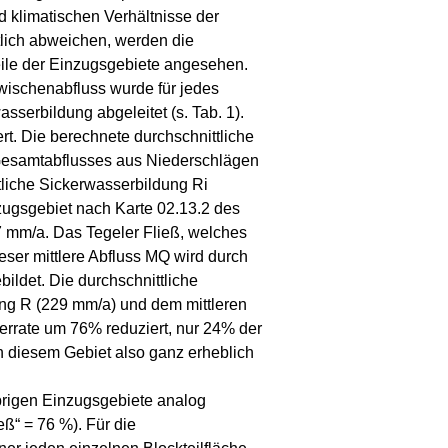
 klimatischen Verhältnisse der
tlich abweichen, werden die
teile der Einzugsgebiete angesehen.
wischenabfluss wurde für jedes
serbildung abgeleitet (s. Tab. 1).
t. Die berechnete durchschnittliche
 Gesamtabflusses aus Niederschlägen
tliche Sickerwasserbildung Ri
nzugsgebiet nach Karte 02.13.2 des
7 mm/a. Das Tegeler Fließ, welches
eser mittlere Abfluss MQ wird durch
ldet. Die durchschnittliche
ung R (229 mm/a) und dem mittleren
errate um 76% reduziert, nur 24% der
 diesem Gebiet also ganz erheblich
brigen Einzugsgebiete analog
eß“ = 76 %). Für die