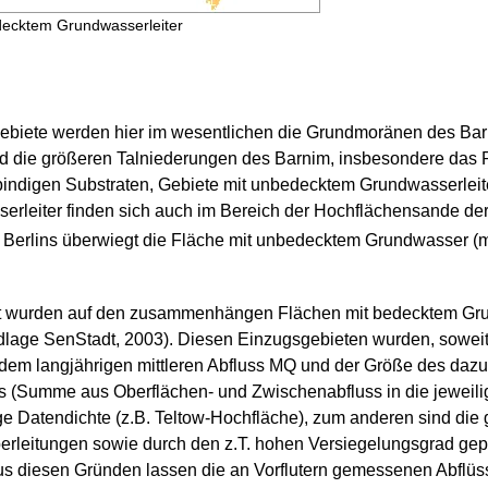
decktem Grundwasserleiter
iete werden hier im wesentlichen die Grundmoränen des Bar
d die größeren Talniederungen des Barnim, insbesondere das P
 bindigen Substraten, Gebiete mit unbedecktem Grundwasserle
rleiter finden sich auch im Bereich der Hochflächensande de
e Berlins überwiegt die Fläche mit unbedecktem Grundwasser (
itt wurden auf den zusammenhängen Flächen mit bedecktem Gru
ndlage SenStadt, 2003). Diesen Einzugsgebieten wurden, sowe
s dem langjährigen mittleren Abfluss MQ und der Größe des d
uss (Summe aus Oberflächen- und Zwischenabfluss in die jeweilig
inge Datendichte (z.B. Teltow-Hochfläche), zum anderen sind di
erleitungen sowie durch den z.T. hohen Versiegelungsgrad gepr
Aus diesen Gründen lassen die an Vorflutern gemessenen Abflü