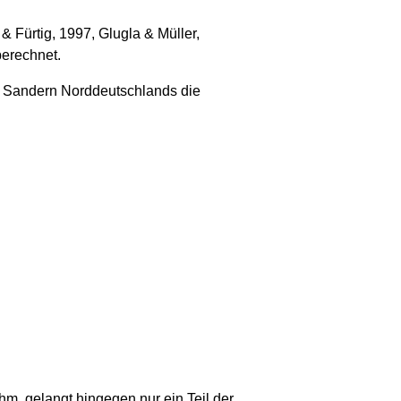
Fürtig, 1997, Glugla & Müller,
berechnet.
nd Sandern Norddeutschlands die
m, gelangt hingegen nur ein Teil der