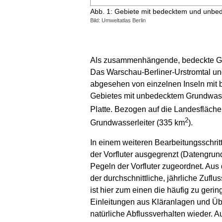
Abb. 1: Gebiete mit bedecktem und unbe
Bild: Umweltatlas Berlin
Als zusammenhängende, bedeckte Geb
Das Warschau-Berliner-Urstromtal un
abgesehen von einzelnen Inseln mit
Gebietes mit unbedecktem Grundwasse
Platte. Bezogen auf die Landesfläch
2
Grundwasserleiter (335 km
).
In einem weiteren Bearbeitungsschr
der Vorfluter ausgegrenzt (Datengru
Pegeln der Vorfluter zugeordnet. Au
der durchschnittliche, jährliche Zufl
ist hier zum einen die häufig zu ger
Einleitungen aus Kläranlagen und Üb
natürliche Abflussverhalten wieder. 