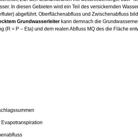
er. In diesen Gebieten wird ein Teil des versickernden Wasse
fluter) abgeführt. Oberflächenabfluss und Zwischenabfluss bil
ecktem Grundwasserleiter
kann demnach die Grundwasserneub
g (R = P – Eta) und dem realen Abfluss MQ des die Fläche entw
erschlagssummen
e Evapotranspiration
chenabfluss