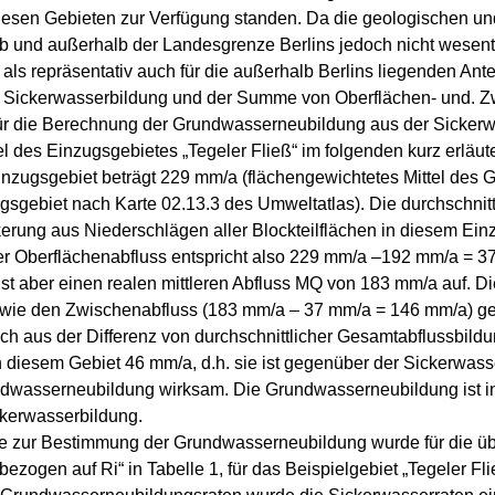
iesen Gebieten zur Verfügung standen. Da die geologischen und
lb und außerhalb der Landesgrenze Berlins jedoch nicht wesen
 als repräsentativ auch für die außerhalb Berlins liegenden An
. Sickerwasserbildung und der Summe von Oberflächen- und. Z
ür die Berechnung der Grundwasserneubildung aus der Sickerwas
des Einzugsgebietes „Tegeler Fließ“ im folgenden kurz erläuter
nzugsgebiet beträgt 229 mm/a (flächengewichtetes Mittel des
zugsgebiet nach Karte 02.13.3 des Umweltatlas). Die durchschnit
ckerung aus Niederschlägen aller Blockteilflächen in diesem Ei
er Oberflächenabfluss entspricht also 229 mm/a –192 mm/a = 3
st aber einen realen mittleren Abfluss MQ von 183 mm/a auf. Di
wie den Zwischenabfluss (183 mm/a – 37 mm/a = 146 mm/a) gebi
h aus der Differenz von durchschnittlicher Gesamtabflussbild
n diesem Gebiet 46 mm/a, d.h. sie ist gegenüber der Sickerwass
wasserneubildung wirksam. Die Grundwasserneubildung ist in
ickerwasserbildung.
te zur Bestimmung der Grundwasserneubildung wurde für die ü
ezogen auf Ri“ in Tabelle 1, für das Beispielgebiet „Tegeler Fli