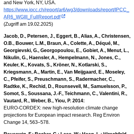
and New York, NY, USA.
https://www.ipcc.ch/report/ar6/wg3/downloads/report/IPCC_
AR6_WGIII_FullReport.pdf
(Zugriff am 19.02.2025)
Jacob, D., Petersen, J., Eggert, B., Alias, A., Christensen,
O.B., Bouwer, L.M., Braun, A., Colette, A., Déqué, M.,
Georgievski, G., Georgopoulou, E., Gobiet, A., Menut, L.,
Nikulin, G., Haensler, A., Hempelmann, N., Jones, C.,
Keuler, K., Kovats, S., Kröner, N., Kotlarski, S.,
Kriegsmann, A., Martin, E., Van Meijgaard, E., Moseley,
C., Pfeifer, S., Preuschmann, S., Radermacher, C.,
Radtke, K., Rechid, D., Rounsevell, M., Samuelsson, P.,
Somot, S., Soussana, J.-F., Teichmann, C., Valentini, R.,
Vautard, R., Weber, B., Yiou, P. 2014:
EURO-CORDEX: new high-resolution climate change
projections for European impact research. Reg Environ
Change 14, 563–578.