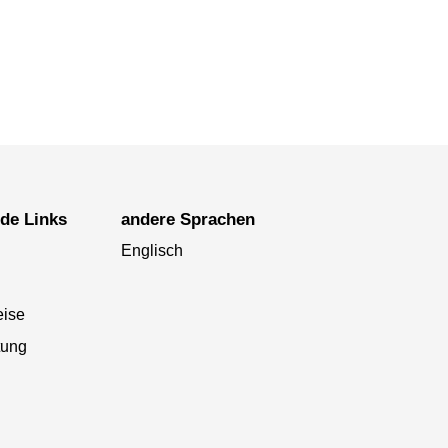
nde Links
andere Sprachen
Englisch
eise
tung