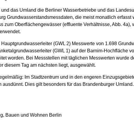
et und das Umland die Berliner Wasserbetriebe und das Land
g Grundwasserstandsmessdaten, die meist monatlich erfasst w
 zum Oberflächengewässer (effluente Verhältnisse, Abb. 4a), 
erwendet.
den Hauptgrundwasserleiter (GWL 2) Messwerte von 1.698 Grund
anketalgrundwasserleiter (GWL 1) auf der Barnim-Hochfläche 
tet worden. Bei Messstellen mit täglichen Messwerten wurde d
er diesem Tag am nächsten liegt, ausgewählt.
unregelmäßig: Im Stadtzentrum und in den engeren Einzugsgebie
n ausdünnt. Dies gilt besonders für das Brandenburger Umland.
ung, Bauen und Wohnen Berlin