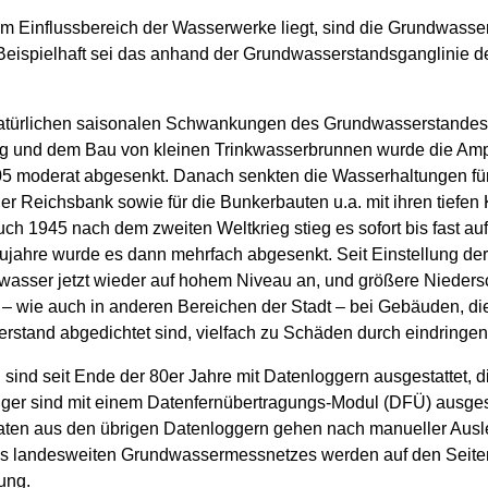
 im Einflussbereich der Wasserwerke liegt, sind die Grundwasse
Beispielhaft sei das anhand der Grundwasserstandsganglinie der
natürlichen saisonalen Schwankungen des Grundwasserstandes
g und dem Bau von kleinen Trinkwasserbrunnen wurde die Ampl
5 moderat abgesenkt. Danach senkten die Wasserhaltungen fü
r Reichsbank sowie für die Bunkerbauten u.a. mit ihren tiefe
 1945 nach dem zweiten Weltkrieg stieg es sofort bis fast auf
ujahre wurde es dann mehrfach abgesenkt. Seit Einstellung 
asser jetzt wieder auf hohem Niveau an, und größere Niedersc
er – wie auch in anderen Bereichen der Stadt – bei Gebäuden, di
stand abgedichtet sind, vielfach zu Schäden durch eindringe
ind seit Ende der 80er Jahre mit Datenloggern ausgestattet, 
er sind mit einem Datenfernübertragungs-Modul (DFÜ) ausgesta
ten aus den übrigen Datenloggern gehen nach manueller Ausle
es landesweiten Grundwassermessnetzes werden auf den Seit
ung.