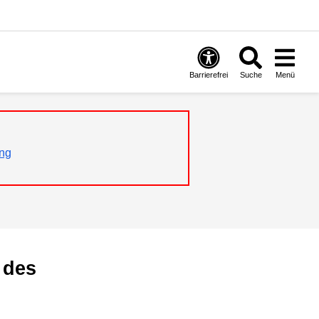
Barrierefrei
Suche
Menü
ng
 des