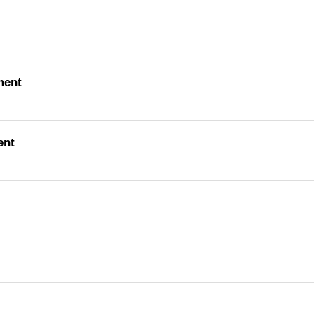
ment
ent