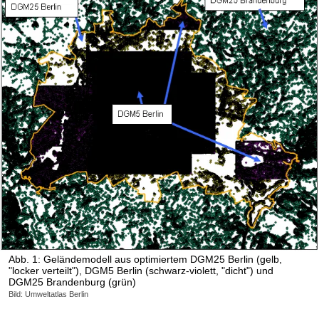
Abb. 1: Geländemodell aus optimiertem DGM25 Berlin (gelb,
"locker verteilt"), DGM5 Berlin (schwarz-violett, "dicht") und
DGM25 Brandenburg (grün)
Bild: Umweltatlas Berlin