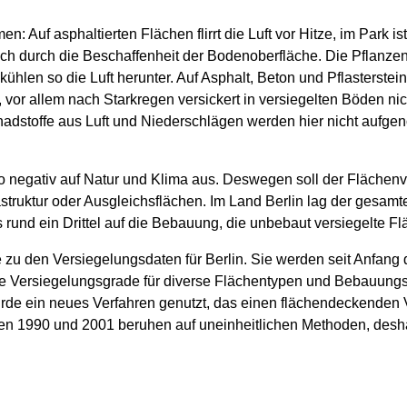
Auf asphaltierten Flächen flirrt die Luft vor Hitze, im Park ist
uch durch die Beschaffenheit der Bodenoberfläche. Die Pflanze
hlen so die Luft herunter. Auf Asphalt, Beton und Pflasterstei
, vor allem nach Starkregen versickert in versiegelten Böden nic
stoffe aus Luft und Niederschlägen werden hier nicht aufgen
o negativ auf Natur und Klima aus. Deswegen soll der Flächen
struktur oder Ausgleichsflächen. Im Land Berlin lag der gesam
ls rund ein Drittel auf die Bebauung, die unbebaut versiegelte F
e zu den Versiegelungsdaten für Berlin. Sie werden seit Anfang
ie Versiegelungsgrade für diverse Flächentypen und Bebauungs
e ein neues Verfahren genutzt, das einen flächendeckenden Ve
n 1990 und 2001 beruhen auf uneinheitlichen Methoden, deshalb 