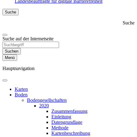
Landesbeauftragte für digitale Barrierefreiheit
Suche
Suche
Suche auf der Internetseite
Suchen
Menü
Hauptnavigation
Karten
Boden
Bodengesell­schaften
2020
Zusammen­fassung
Einleitung
Datengrundlage
Methode
Karten­beschreibung