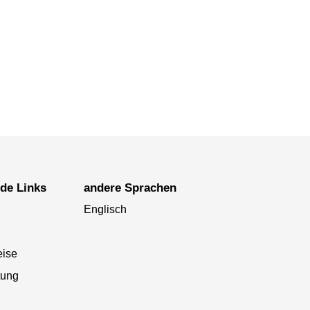
nde Links
andere Sprachen
Englisch
eise
tung