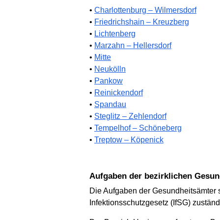
•
Charlottenburg – Wilmersdorf
•
Friedrichshain – Kreuzberg
•
Lichtenberg
•
Marzahn – Hellersdorf
•
Mitte
•
Neukölln
•
Pankow
•
Reinickendorf
•
Spandau
•
Steglitz – Zehlendorf
•
Tempelhof – Schöneberg
•
Treptow – Köpenick
Aufgaben der bezirklichen Gesu
Die Aufgaben der Gesundheitsämter s
Infektionsschutzgesetz (IfSG) zuständ