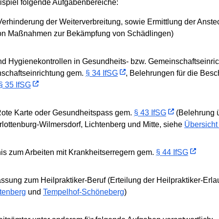
spiel folgende Aufgabenbereiche:
erhinderung der Weiterverbreitung, sowie Ermittlung der Anste
g von Maßnahmen zur Bekämpfung von Schädlingen)
 Hygienekontrollen in Gesundheits- bzw. Gemeinschaftseinrich
nschaftseinrichtung gem.
§ 34 IfSG
, Belehrungen für die Besc
§ 35 IfSG
Rote Karte oder Gesundheitspass gem.
§ 43 IfSG
(Belehrung 
lottenburg-Wilmersdorf, Lichtenberg und Mitte, siehe
Übersicht
nis zum Arbeiten mit Krankheitserregern gem.
§ 44 IfSG
ssung zum Heilpraktiker-Beruf (Erteilung der Heilpraktiker-Erla
tenberg
und
Tempelhof-Schöneberg
)