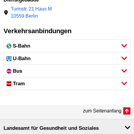
Turmstr. 21 Haus M
10559 Berlin
Verkehrsanbindungen
S-Bahn
U-Bahn
Bus
Tram
zum Seitenanfang
Landesamt für Gesundheit und Soziales