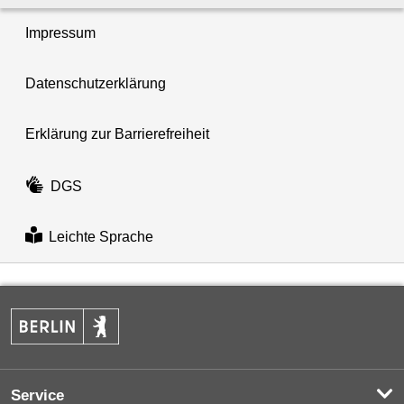
Impressum
Datenschutzerklärung
Erklärung zur Barrierefreiheit
DGS
Leichte Sprache
Service