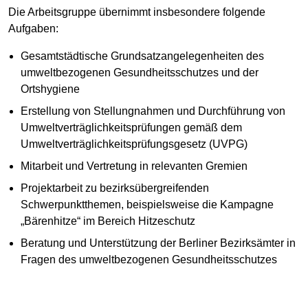
Die Arbeitsgruppe übernimmt insbesondere folgende
Aufgaben:
Gesamtstädtische Grundsatzangelegenheiten des
umweltbezogenen Gesundheitsschutzes und der
Ortshygiene
Erstellung von Stellungnahmen und Durchführung von
Umweltverträglichkeitsprüfungen gemäß dem
Umweltverträglichkeitsprüfungsgesetz (UVPG)
Mitarbeit und Vertretung in relevanten Gremien
Projektarbeit zu bezirksübergreifenden
Schwerpunktthemen, beispielsweise die Kampagne
„Bärenhitze“ im Bereich Hitzeschutz
Beratung und Unterstützung der Berliner Bezirksämter in
Fragen des umweltbezogenen Gesundheitsschutzes