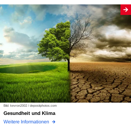
Bild: kevron2002 / depositphotos.com
Gesundheit und Klima
Weitere Informationen