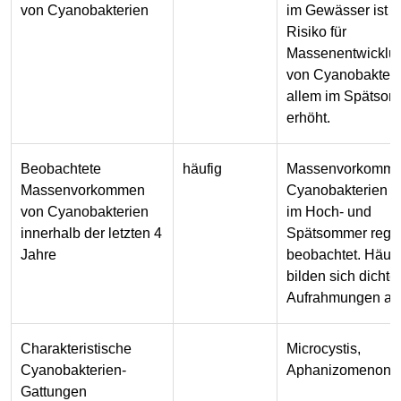
von Cyanobakterien
im Gewässer ist 
Risiko für
Massenentwicklu
von Cyanobakteri
allem im Spätsom
erhöht.
Beobachtete
häufig
Massenvorkomme
Massenvorkommen
Cyanobakterien 
von Cyanobakterien
im Hoch- und
innerhalb der letzten 4
Spätsommer rege
Jahre
beobachtet. Häufi
bilden sich dichte
Aufrahmungen am
Charakteristische
Microcystis,
Cyanobakterien-
Aphanizomenon
Gattungen