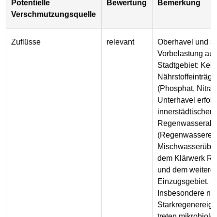
Potentielle
Bewertung
Bemerkung
Verschmutzungsquelle
Zuflüsse
relevant
Oberhavel und S
Vorbelastung au
Stadtgebiet: Kei
Nährstoffeinträge
(Phosphat, Nitrat)
Unterhavel erfol
innerstädtischen
Regenwasserabl
(Regenwasserein
Mischwasserüber
dem Klärwerk R
und dem weitere
Einzugsgebiet.
Insbesondere na
Starkregenereig
treten mikrobiol