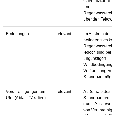
Griebnitzkanal: K
und
Regenwassereinl
über den Teltowk
Einleitungen
relevant
Im Anstrom der B
befinden sich ke
Regenwassereinle
jedoch sind bei
ungünstigen
Windbedingunge
Verfrachtungen R
Strandbad mögli
Verunreinigungen am
relevant
Außerhalb des
Ufer (Abfall, Fäkalien)
Strandbadbereic
durch Abschwe
von Verunreinig