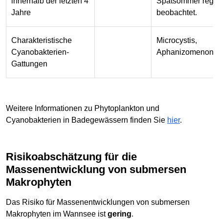
innerhalb der letzten 4
Spätsommer rege
Jahre
beobachtet.
Charakteristische
Microcystis,
Cyanobakterien-
Aphanizomenon
Gattungen
Weitere Informationen zu Phytoplankton und
Cyanobakterien in Badegewässern finden Sie
hier
.
Risikoabschätzung für die
Massenentwicklung von submersen
Makrophyten
Das Risiko für Massenentwicklungen von submersen
Makrophyten im Wannsee ist
gering
.