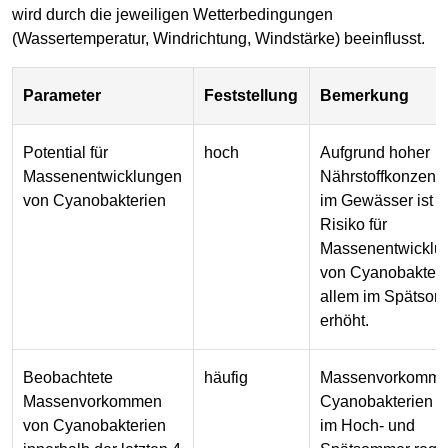
wird durch die jeweiligen Wetterbedingungen
(Wassertemperatur, Windrichtung, Windstärke) beeinflusst.
Parameter
Feststellung
Bemerkung
Potential für
hoch
Aufgrund hoher
Massenentwicklungen
Nährstoffkonzentr
von Cyanobakterien
im Gewässer ist 
Risiko für
Massenentwicklu
von Cyanobakteri
allem im Spätsom
erhöht.
Beobachtete
häufig
Massenvorkomme
Massenvorkommen
Cyanobakterien 
von Cyanobakterien
im Hoch- und