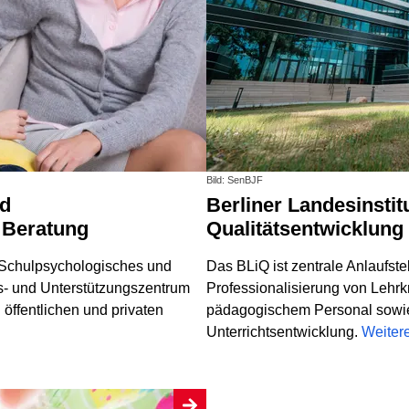
Bild: SenBJF
Berliner Landesinstitut für Qualifizierung und
 Beratung
Qualitätsentwicklung
n Schulpsychologisches und
Das BLiQ ist zentrale Anlaufstel
- und Unterstützungszentrum
Professionalisierung von Lehrk
 öffentlichen und privaten
pädagogischem Personal sowie 
Unterrichtsentwicklung.
Weiter