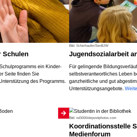
Bild: Scherhaufer/SenBJW
r Schulen
Jugendsozialarbeit a
s Schulprogramms ein Kinder-
Für gelingende Bildungsverläu
r Seite finden Sie
selbstverantwortliches Leben 
 Unterstützung des Programms.
ganzheitliche und gut abgesti
Unterstützungsangebote.
Weite
Bild: nd3000/depositphotos.com
Koordinationsstelle Schulbibliotheken im
Medienforum