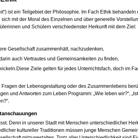
it“) ist ein Teilgebiet der Philosophie. Im Fach Ethik behandel
sich mit der Moral des Einzelnen und über generelle Vorstellu
ülerinnen und Schülern verschiedenster Herkunft mit dem Ziel:
ere Gesellschaft zusammenhält, nachzudenken,
darin auch Vertrautes und Gemeinsamkeiten zu finden,
ckeln.Diese Ziele gelten für jedes Unterrichtsfach, doch im Fach
n Fragen der Lebensgestaltung oder des Zusammenlebens berüh
ragen und Antworten zum Leben Programm: „Wie leben wir?“, „Ist
n?“.
eltanschauungen
passt. Denn in unserer Stadt mit Menschen unterschiedlicher Her
dlicher kultureller Traditionen müssen junge Menschen Gemei
lschaft mitzugestalten. Trotz aller Unterschiedlichkeit sind E