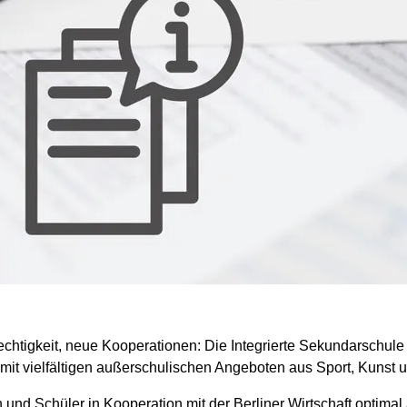
igkeit, neue Kooperationen: Die Integrierte Sekundarschule (I
 mit vielfältigen außerschulischen Angeboten aus Sport, Kunst u
d Schüler in Kooperation mit der Berliner Wirtschaft optimal a