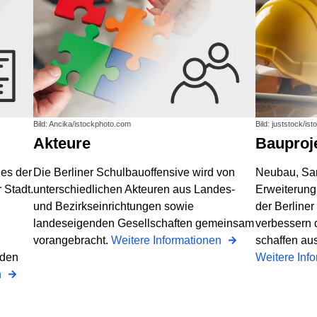
Bild: Ancika/istockphoto.com
Bild: juststock/is
Akteure
Bauproj
nes der
Die Berliner Schulbauoffensive wird von
Neubau, Sa
 Stadt.
unterschiedlichen Akteuren aus Landes-
Erweiterung
und Bezirkseinrichtungen sowie
der Berliner
landeseigenden Gesellschaften gemeinsam
verbessern 
vorangebracht.
Weitere Informationen
schaffen au
rden
Weitere Inf
n