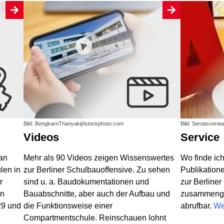
Bild: BongkarnThanyakij/istockphoto.com
Bild: Senatsverwa
Videos
Service
 an
Mehr als 90 Videos zeigen Wissenswertes
Wo finde ic
len in
zur Berliner Schulbauoffensive. Zu sehen
Publikation
r
sind u. a. Baudokumentationen und
zur Berliner
en
Bauabschnitte, aber auch der Aufbau und
zusammenges
29 und
die Funktionsweise einer
abrufbar.
We
Compartmentschule. Reinschauen lohnt