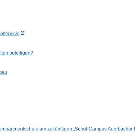
uoffensive
ten beteiligen?
bau
Compartmentschule am zukünftigen „Schul-Campus Auerbacher Ri