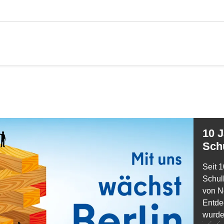
10 Jahre Berliner
Sch
Seit 1
Schul
von N
Entde
wurde