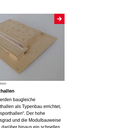
ekten
thallen
werden baugleiche
thallen als Typenbau errichtet,
sporthallen“. Der hohe
gsgrad und die Modulbauweise
 darüber hinaus ein schnelles,