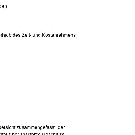
den
erhalb des Zeit- und Kostenrahmens
Übersicht zusammengefasst, der
falls per Taskforce-Beschluss