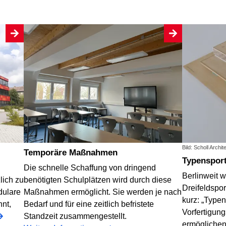
Bild: Scholl Archit
Temporäre Maßnahmen
Typenspor
Die schnelle Schaffung von dringend
Berlinweit 
lich zu
benötigten Schulplätzen wird durch diese
Dreifeldspor
dulare
Maßnahmen ermöglicht. Sie werden je nach
kurz: „Typen
nt,
Bedarf und für eine zeitlich befristete
Vorfertigun
Standzeit zusammengestellt.
ermöglichen