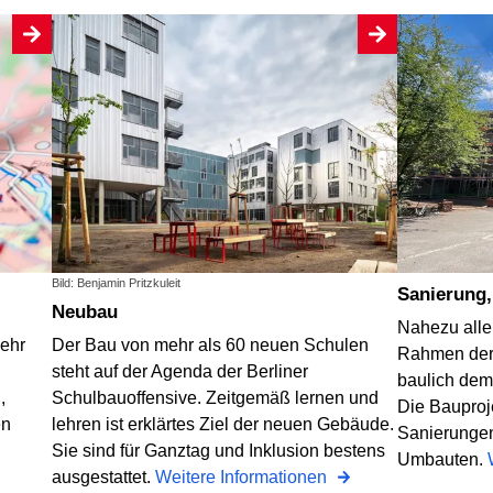
Bild: Benjamin Pritzkuleit
Sanierung
Neubau
Nahezu alle
mehr
Der Bau von mehr als 60 neuen Schulen
Rahmen der 
steht auf der Agenda der Berliner
baulich dem
,
Schulbauoffensive. Zeitgemäß lernen und
Die Bauproj
en
lehren ist erklärtes Ziel der neuen Gebäude.
Sanierungen
Sie sind für Ganztag und Inklusion bestens
Umbauten.
ausgestattet.
Weitere Informationen