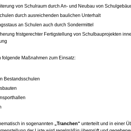
eiterung von Schulraum durch An- und Neubau von Schulgebäu
chulen durch ausreichenden baulichen Unterhalt
gsstaus an Schulen auch durch Sondermittel
erung fristgerechter Fertigstellung von Schulbauprojekten inn
ung
n folgende Maßnahmen zum Einsatz:
on Bestandsschulen
sbauten
nsporthallen
n
hematisch in sogenannten
„Tranchen“
unterteilt und in einer 
menstellung der Liste wird regelmäßig überprüft und gegebenen