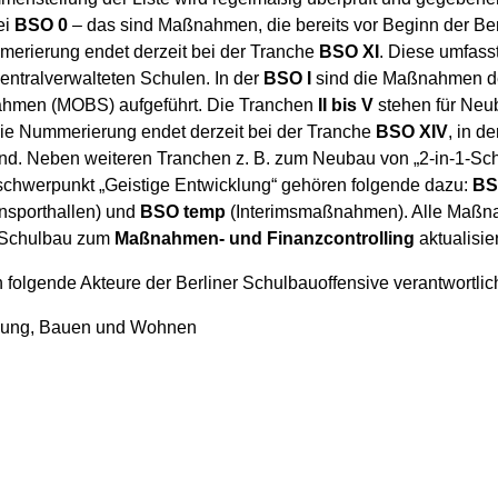
ei
BSO 0
– das sind Maßnahmen, die bereits vor Beginn der Be
erierung endet derzeit bei der Tranche
BSO XI
. Diese umfas
entralverwalteten Schulen. In der
BSO I
sind die Maßnahmen d
hmen (MOBS) aufgeführt. Die Tranchen
II bis V
stehen für Neu
ie Nummerierung endet derzeit bei der Tranche
BSO XIV
, in 
ind. Neben weiteren Tranchen z. B. zum Neubau von „2-in-1-Sc
chwerpunkt „Geistige Entwicklung“ gehören folgende dazu:
BS
nsporthallen) und
BSO temp
(Interimsmaßnahmen). Alle Maßna
e Schulbau zum
Maßnahmen- und Finanzcontrolling
aktualisi
folgende Akteure der Berliner Schulbauoffensive verantwortlic
klung, Bauen und Wohnen