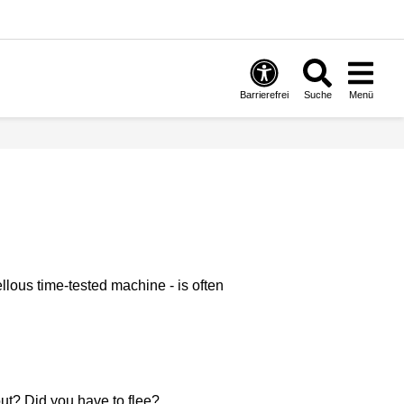
Barrierefrei
Suche
Menü
lous time-tested machine - is often
 out? Did you have to flee?