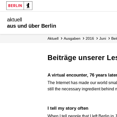
aktuell
aus und über Berlin
aktuell
Ausgaben
2016
Juni
Be
Beiträge unserer L
A virtual encounter, 76 years late
The Internet has made our world small
still the necessary ingredient behind
I tell my story often
When I tell people that I left Berlin i