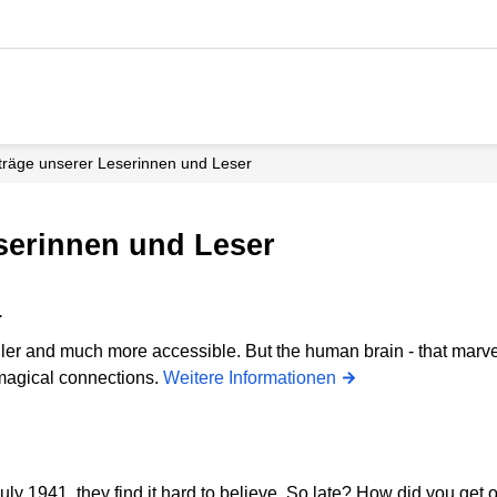
iträge unserer Leserinnen und Leser
eserinnen und Leser
r
er and much more accessible. But the human brain - that marvel
 magical connections.
Weitere Informationen
n July 1941, they find it hard to believe. So late? How did you get