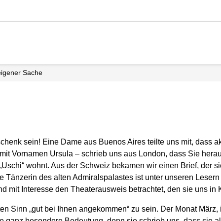
 eigener Sache
henk sein! Eine Dame aus Buenos Aires teilte uns mit, dass
ak
mit Vornamen Ursula – schrieb uns aus London, dass Sie heraus
Uschi“ wohnt. Aus der Schweiz bekamen wir einen Brief, der sic
 Tänzerin des alten Admiralspalastes ist unter unseren Lesern
nd mit Interesse den Theaterausweis betrachtet, den sie uns in 
ten Sinn „gut bei Ihnen angekommen“ zu sein. Der Monat März, 
eine ganz besondere Bedeutung, denn sie schrieb uns, dass sie al