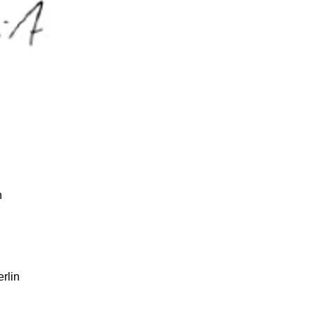
n
rlin