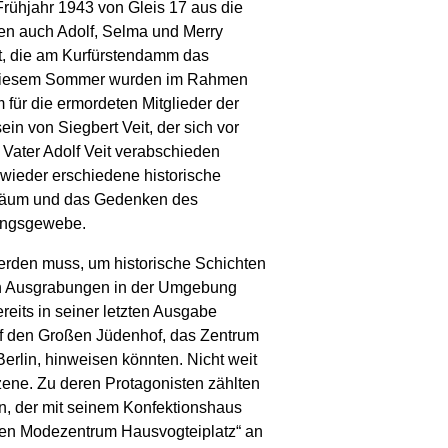
 Frühjahr 1943 von Gleis 17 aus die
ten auch Adolf, Selma und Merry
t, die am Kurfürstendamm das
In diesem Sommer wurden im Rahmen
für die ermordeten Mitglieder der
ein von Siegbert Veit, der sich vor
 Vater Adolf Veit verabschieden
 wieder erschiedene historische
läum und das Gedenken des
ungsgewebe.
werden muss, um historische Schichten
en Ausgrabungen in der Umgebung
reits in seiner letzten Ausgabe
auf den Großen Jüdenhof, das Zentrum
Berlin, hinweisen könnten. Nicht weit
zene. Zu deren Protagonisten zählten
n, der mit seinem Konfektionshaus
chen Modezentrum Hausvogteiplatz“ an