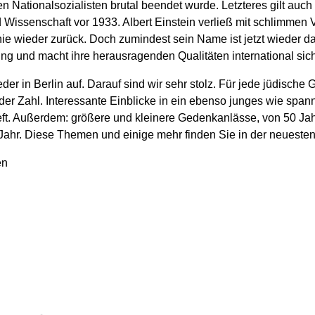
n Nationalsozialisten brutal beendet wurde. Letzteres gilt auc
nd Wissenschaft vor 1933. Albert Einstein verließ mit schlimm
nie wieder zurück. Doch zumindest sein Name ist jetzt wieder d
hung und macht ihre herausragenden Qualitäten international sich
r in Berlin auf. Darauf sind wir sehr stolz. Für jede jüdische G
r Zahl. Interessante Einblicke in ein ebenso junges wie spann
 Heft. Außerdem: größere und kleinere Gedenkanlässe, von 50 
n Jahr. Diese Themen und einige mehr finden Sie in der neuest
en