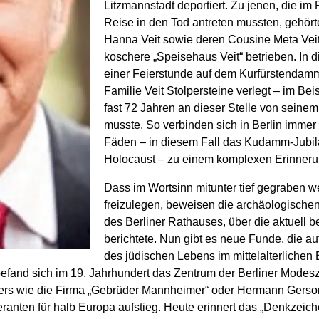
Litzmannstadt deportiert. Zu jenen, die im
Reise in den Tod antreten mussten, gehör
Hanna Veit sowie deren Cousine Meta Vei
koschere „Speisehaus Veit“ betrieben. 
einer Feierstunde auf dem Kurfürstendamm 
Familie Veit Stolpersteine verlegt – im Beis
fast 72 Jahren an dieser Stelle von seinem
musste. So verbinden sich in Berlin immer
Fäden – in diesem Fall das Kudamm-Jubi
Holocaust – zu einem komplexen Erinner
Dass im Wortsinn mitunter tief gegraben 
freizulegen, beweisen die archäologisch
des Berliner Rathauses, über die
aktuell
be
berichtete. Nun gibt es neue Funde, die 
des jüdischen Lebens im mittelalterlichen 
befand sich im 19. Jahrhundert das Zentrum der Berliner Modes
riers wie die Firma „Gebrüder Mannheimer“ oder Hermann Gerso
ranten für halb Europa aufstieg. Heute erinnert das „Denkzei