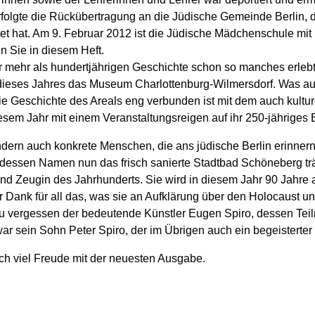
rfolgte die Rückübertragung an die Jüdische Gemeinde Berlin, 
t hat. Am 9. Februar 2012 ist die Jüdische Mädchenschule mit
en Sie in diesem Heft.
r mehr als hundertjährigen Geschichte schon so manches erlebt u
 dieses Jahres das Museum Charlottenburg-Wilmersdorf. Was au
 die Geschichte des Areals eng verbunden ist mit dem auch kult
iesem Jahr mit einem Veranstaltungsreigen auf ihr 250-jähriges
dern auch konkrete Menschen, die ans jüdische Berlin erinnern.
 dessen Namen nun das frisch sanierte Stadtbad Schöneberg tr
 und Zeugin des Jahrhunderts. Sie wird in diesem Jahr 90 Jahre a
Dank für all das, was sie an Aufklärung über den Holocaust un
 zu vergessen der bedeutende Künstler Eugen Spiro, dessen Tei
ar sein Sohn Peter Spiro, der im Übrigen auch ein begeisterte
ch viel Freude mit der neuesten Ausgabe.