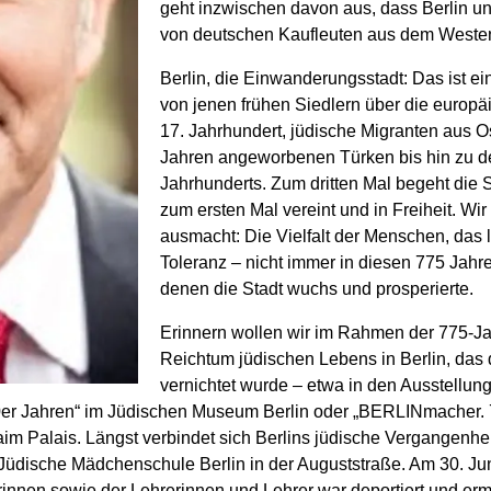
geht inzwischen davon aus, dass Berlin u
von deutschen Kaufleuten aus dem Weste
Berlin, die Einwanderungsstadt: Das ist ei
von jenen frühen Siedlern über die europä
17. Jahrhundert, jüdische Migranten aus O
Jahren angeworbenen Türken bis hin zu de
Jahrhunderts. Zum dritten Mal begeht die St
zum ersten Mal vereint und in Freiheit. Wi
ausmacht: Die Vielfalt der Menschen, das 
Toleranz – nicht immer in diesen 775 Jahren
denen die Stadt wuchs und prosperierte.
Erinnern wollen wir im Rahmen der 775-J
Reichtum jüdischen Lebens in Berlin, das d
vernichtet wurde – etwa in den Ausstellung
er Jahren“ im Jüdischen Museum Berlin oder „BERLINmacher. 7
im Palais. Längst verbindet sich Berlins jüdische Vergangenhe
e Jüdische Mädchenschule Berlin in der Auguststraße. Am 30. J
rinnen sowie der Lehrerinnen und Lehrer war deportiert und er