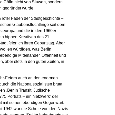
nd Cölln nicht von Slawen, sondern
n gegründet wurde.
n roter Faden der Stadtgeschichte –
ischen Glaubensflüchtlinge seit dem
steuropa und die in den 1960er
n hippen Kreativen des 21.
adt feierlich ihren Geburtstag. Aber
r wollen würdigen, was Berlin
lebendige Miteinander, Offenheit und
, aber stets in den guten Zeiten, in
ahr-Feiern auch an den enormen
urch die Nationalsozialisten brutal
en „Berlin Transit. Jüdische
75 Porträts – ein Netzwerk“ der
it mit seiner lebendigen Gegenwart.
uni 1942 war die Schule von den Nazis
mordet worden. Später beherbergte sie