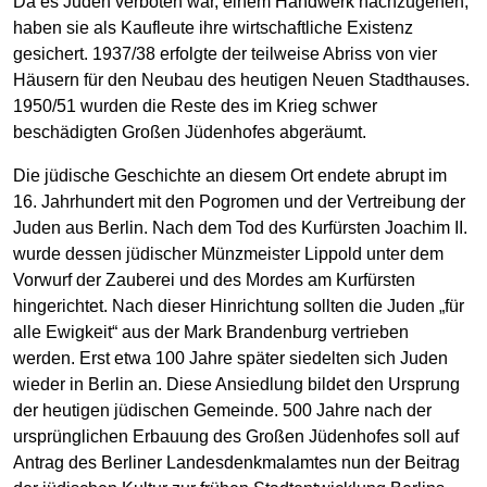
Da es Juden verboten war, einem Handwerk nachzugehen,
haben sie als Kaufleute ihre wirtschaftliche Existenz
gesichert. 1937/38 erfolgte der teilweise Abriss von vier
Häusern für den Neubau des heutigen Neuen Stadthauses.
1950/51 wurden die Reste des im Krieg schwer
beschädigten Großen Jüdenhofes abgeräumt.
Die jüdische Geschichte an diesem Ort endete abrupt im
16. Jahrhundert mit den Pogromen und der Vertreibung der
Juden aus Berlin. Nach dem Tod des Kurfürsten Joachim II.
wurde dessen jüdischer Münzmeister Lippold unter dem
Vorwurf der Zauberei und des Mordes am Kurfürsten
hingerichtet. Nach dieser Hinrichtung sollten die Juden „für
alle Ewigkeit“ aus der Mark Brandenburg vertrieben
werden. Erst etwa 100 Jahre später siedelten sich Juden
wieder in Berlin an. Diese Ansiedlung bildet den Ursprung
der heutigen jüdischen Gemeinde. 500 Jahre nach der
ursprünglichen Erbauung des Großen Jüdenhofes soll auf
Antrag des Berliner Landesdenkmalamtes nun der Beitrag